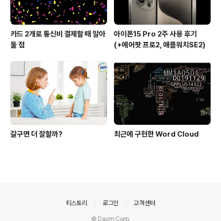
카드 2개로 통신비 결제할 때 알아
아이폰15 Pro 2주 사용 후기
둘 점
(+에어팟 프로2, 애플워치SE2)
갈구면 더 잘할까?
최근에 구현한 Word Cloud
의안내
티스토리
로그인
고객센터
© Daum Corp.