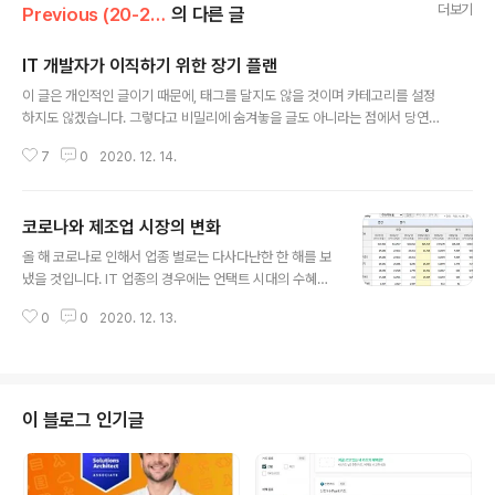
더보기
Previous (20-22)/IT
의 다른 글
IT 개발자가 이직하기 위한 장기 플랜
글 내용
이 글은 개인적인 글이기 때문에, 태그를 달지도 않을 것이며 카테고리를 설정
하지도 않겠습니다. 그렇다고 비밀리에 숨겨놓을 글도 아니라는 점에서 당연히
공개로 할 것입니다. 이번에 이직을 하게 되었습니다. 최종 확정되었습니다. 중
7
0
2020. 12. 14.
견기업에서 중소기업으로 가게 되었습니다. 급여는 당연히 의미있는 인상이 이
루어졌고, 여러 추가적인 혜택도 더 받게 되었습니다. 물론 이 부분은 공개해야
할 이유가 없기 때문에 언급은 않겠습니다. 결과만 놓고 본다면, 아마 사람들은
코로나와 제조업 시장의 변화
이렇게 생각할 것입니다. 지금 다니는 곳도 괜찮을텐데 다른데서 혹 해서 넘어
글 내용
갔나? 당사자야 충분히 생각했겠지만 너무 갑작스러운 것 아닌가? 물론 그렇게
올 해 코로나로 인해서 업종 별로는 다사다난한 한 해를 보
생각할 수 있습니다. 왜냐. 제 평소의 이런 생각을 여기저기 말해야 할 이유가 전
냈을 것입니다. IT 업종의 경우에는 언택트 시대의 수혜로
혀 없으니까. 하지만 ..
꼽히면서 날아올랐고 4차산업의 가속화로 더욱 전망이 좋
0
0
2020. 12. 13.
을 것입니다. 배달, 쇼핑몰 업체의 경우에도 역시 위와 동일
한 이유로 최대 수혜로 떠올랐고요. 반면에 판매, 유통, 여
행서비스 업종의 경우에는 거의 망해가다 시피 한 수준까
지 가라앉았죠. 제조의 경우는 사실 무엇을 만드느냐에 따
라 다르지만, 대체적으로 큰 피해를 입었다고 보는 것이 맞
이 블로그 인기글
습니다. 하지만 대기업은 전체적으로 상황이 좋아졌다고
보는 것이 맞겠습니다. 왜 그럴까요? 일단 IT 업종, 배달,
쇼핑몰 업체는 부연설명 필요없습니다. 생략합니다. 판매,