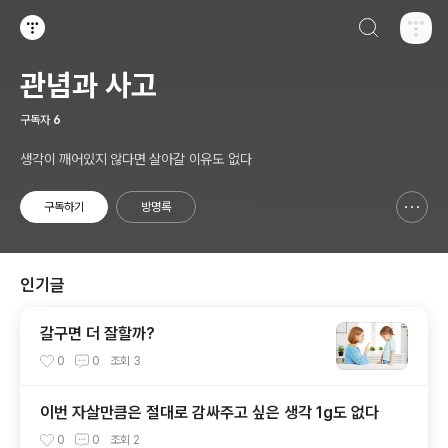
검색하기
티스토리
관념과 사고
구독자
6
생각이 깨어있지 않다면 살아갈 이유도 없다
구독하기
방명록
신고하기 레이어
열기
인기글
갈구면 더 잘할까?
0
0
조회
3
이번 자살만큼은 절대로 감싸주고 싶은 생각 1g도 없다
0
0
조회
2