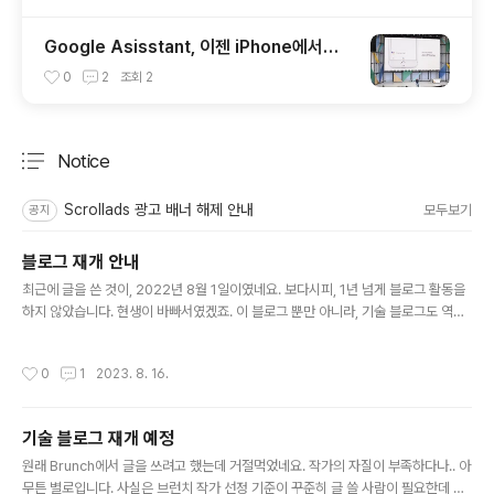
Google Asisstant, 이젠 iPhone에서도
사용하세요
0
2
조회
2
Notice
분류 전체보기
주요 글 목록
Scrollads 광고 배너 해제 안내
모두보기
공지
블로그 재개 안내
글 내용
최근에 글을 쓴 것이, 2022년 8월 1일이였네요. 보다시피, 1년 넘게 블로그 활동을
하지 않았습니다. 현생이 바빠서였겠죠. 이 블로그 뿐만 아니라, 기술 블로그도 역시
그대로 방치했었네요. 기술 블로그는 언제 재개할 지 모르겠습니다. 하지만 이 블로
그만큼은 다시 재개하고자 합니다. 그동안 이 블로그에서 일상적인 주제의 글을 쓰는
작성시간
0
1
2023. 8. 16.
과정에서, 정치 글을 주로 썼었네요. 지금 와서 보면, 무슨 의미가 있을까 싶습니다.
앞으로는 제 자신을 돌아보는 주제의 글을 쓸 것 같습니다. 지난 글은 이전 카테고리
로 밀어버리고. 지금부터는 단일 카테고리에서 글을 쓸 것 같습니다. 사회, 경제, 정
기술 블로그 재개 예정
치, IT. 여전히 이들 주제에 관심은 많습니다. 하지만 이런 주제를 글로 논하는 것에
글 내용
큰 의미는 없어 보이네요. 그저, 스..
원래 Brunch에서 글을 쓰려고 했는데 거절먹었네요. 작가의 자질이 부족하다나.. 아
무튼 별로입니다. 사실은 브런치 작가 선정 기준이 꾸준히 글 쓸 사람이 필요한데 제