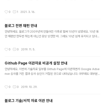
가 사실 꾸준히 글 쓰는건 아니라서 그래서 안됐나봐요. 책도 집필했는데도 뺀찌먹은
거 보면 참 어지간히 깐깐한가봅니다. 누구나 작가가 될 수 있다는 말은 역시 거짓말
작성시간
0
1
2021. 3. 16.
인듯요. 그냥 기술블로그나 재개하려고요. 이번에 이직하고 새로운 팀에서 리더로 활
동하면서 이거저거 다루다보니 쓸 내용이 많네요. 기술블로그에서 뵙겠습니다.
블로그 전면 재편 안내
글 내용
안녕하세요. 블로그가 2009년에 만들어진 이후로 벌써 10년이 넘었네요. 10년 동
안 재편만 한두번 하는게 아닌건 응당 당연한 바. 그래도 10년 넘게 유지되고 있다는
것만으로도 어떻게 보면 대단하지 싶기도 하고 그렇습니다. 사실 블로그 운영만 따지
면 티스토리 전에 이글루에서 운영했던 2007년부터 시작이니까. 벌써 12년은 됐네
작성시간
0
0
2019. 11. 5.
요. 이번에 또 다시 블로그 전면 개편이 있어서 해당 사항을 안내드리고자 합니다. 블
로그 재편 이유는 매우 간단합니다. - 주요 핵심 기술자료의 Github Page 이관에
따른 기존 티스토리 블로그 운영 방향 개편 기존에는 티스토리 블로그를 Onik Lab.
Github Page 이관자료 비공개 설정 안내
이라는 하나의 카테고리로 운영을 했었습니다만, Onk Lab.을 Github Page로 별
글 내용
도의 공간으로 독립시켜서 운영..
안녕하세요. 이번에 기술자료 일부를 Github Page에 이관하면서 Google Adse
nse 심사를 거친 결과 심사 승인이 거절된 것으로 나타났습니다. 아무래도 대부분의
작성 자료가 기존 사용했던 티스토리 블로그의 내용과 겹치기 때문인 것으로 판단됩
니다. 이에 따라 Github Page에 이관했던 모든 자료는 비공개 처리하니 참고 바랍
작성시간
0
0
2019. 10. 29.
니다. 대신 Github Page에 이관하지 않았던 자료는 당연히 그대로 공개로 유지할
예정이니 참고 바랍니다. 또한 최근 1개월 내 이 블로그로 왔던 게시물을 확인한 결
과, 다행스럽게도(?) Github Page로 이관했던 게시물은 10위권 이내에 한 개도 없
블로그 기술/서적 자료 이관 안내
었으며, 대신 기존 게시물로만 상위권 순위를 나타낸 것으로 확인되었습니다. 이에
글 내용