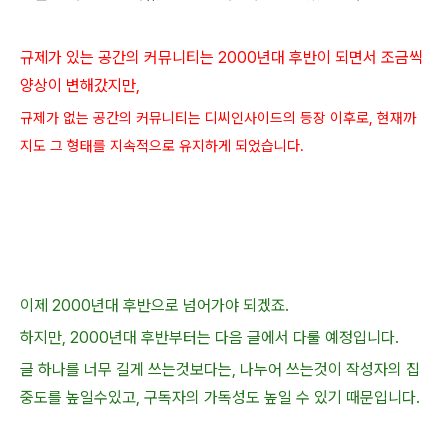
규제가 있는 공간의 커뮤니티는 2000년대 후반이 되면서 조금씩
양상이 변해갔지만,
규제가 없는 공간의 커뮤니티는 디씨인사이드의 등장 이후로, 현재까
지도 그 형태를 지속적으로 유지하게 되었습니다.
이제 2000년대 후반으로 넘어가야 되겠죠.
하지만, 2000년대 후반부터는 다음 글에서 다룰 예정입니다.
글 하나를 너무 길게 쓰는것보다는, 나누어 쓰는것이 작성자의 집
중도를 높일수있고, 구독자의 가독성도 높일 수 있기 때문입니다.