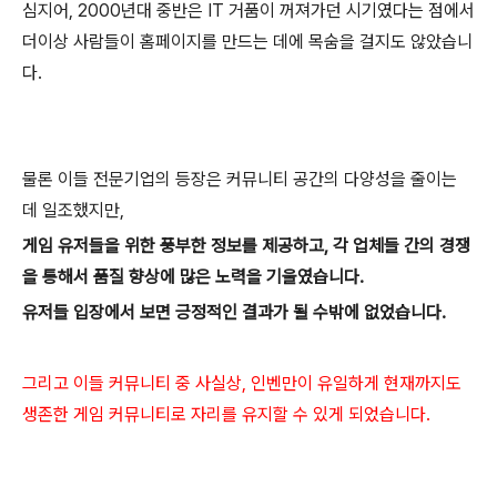
심지어, 2000년대 중반은 IT 거품이 꺼져가던 시기였다는 점에서
더이상 사람들이 홈페이지를 만드는 데에 목숨을 걸지도 않았습니
다.
물론 이들 전문기업의 등장은 커뮤니티 공간의 다양성을 줄이는
데 일조했지만,
게임 유저들을 위한 풍부한 정보를 제공하고, 각 업체들 간의 경쟁
을 통해서 품질 향상에 많은 노력을 기울였습니다.
유저들 입장에서 보면 긍정적인 결과가 될 수밖에 없었습니다.
그리고 이들 커뮤니티 중 사실상, 인벤만이 유일하게 현재까지도
생존한 게임 커뮤니티로 자리를 유지할 수 있게 되었습니다.