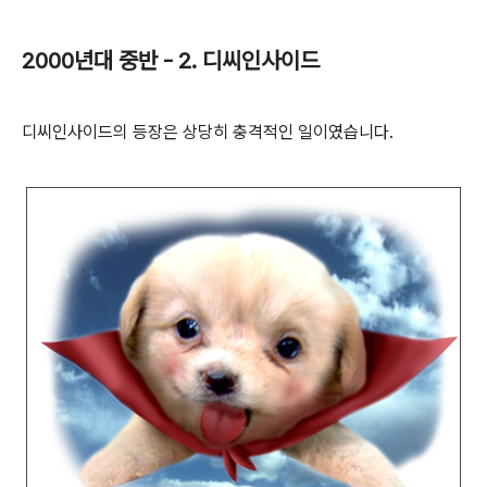
2000년대 중반 - 2. 디씨인사이드
디씨인사이드의 등장은 상당히 충격적인 일이였습니다.