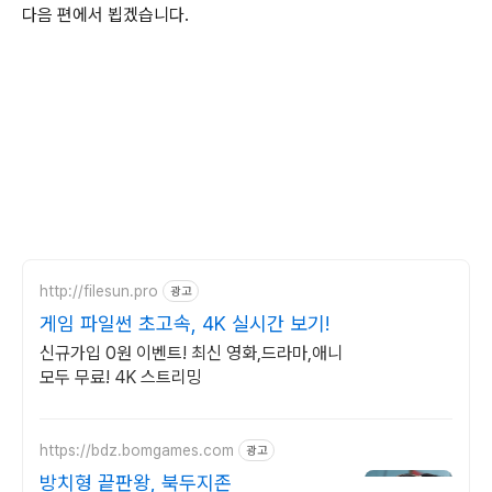
다음 편에서 뵙겠습니다.
http://filesun.pro
광고
게임 파일썬 초고속, 4K 실시간 보기!
신규가입 0원 이벤트! 최신 영화,드라마,애니
모두 무료! 4K 스트리밍
https://bdz.bomgames.com
광고
방치형 끝판왕, 북두지존