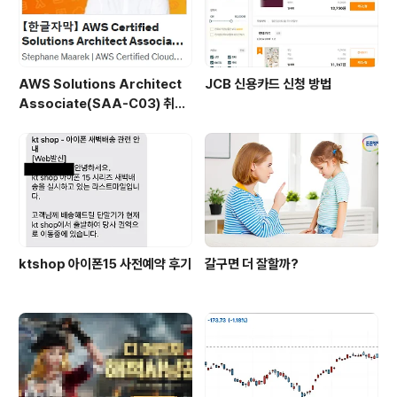
면 아마존 AWS서버에 대한 ..
AWS Solutions Architect
JCB 신용카드 신청 방법
Associate(SAA-C03) 취득
후기
ktshop 아이폰15 사전예약 후기
갈구면 더 잘할까?