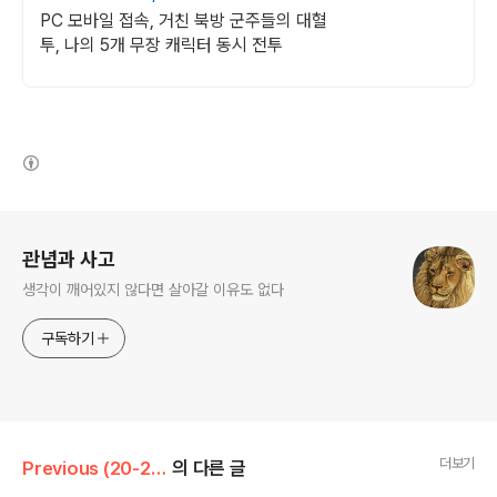
PC 모바일 접속, 거친 북방 군주들의 대혈
투, 나의 5개 무장 캐릭터 동시 전투
(새창열림)
로그 정보
관념과 사고
생각이 깨어있지 않다면 살아갈 이유도 없다
구독하기
더보기
Previous (20-22)/Games
의 다른 글