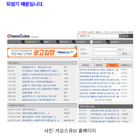
되었기 때문입니다.
사진: 카오스큐브 홈페이지