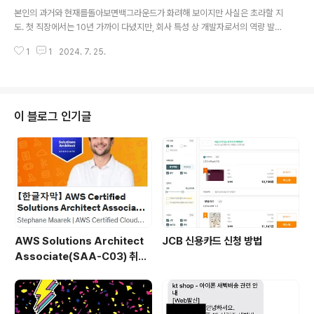
글 내용
어도, 공부를 하고 지식을 늘릴 수 있다. 그리고 그것을 통해서 또 다른 기회를
본인의 과거와 현재를돌아보면백그라운드가 화려해 보이지만 사실은 초라할 지
얻을 수도 있다. 여태까지 자격증을 따지 않았던 것은 내가 마냥 게을러서만은
도. 첫 직장에서는 10년 가까이 다녔지만, 회사 특성 상 개발자로서의 역량 발전
아니다. 그저 방향성..
은 꿈도 꿀 수없었고,두 번째, 현 직장에서는 3년 가까이 다녔으며, 다사다난한
1
1
2024. 7. 25.
일도 겪고 다양한 프로젝트도 수행하면서본인의 개발 역량에 큰 향상은 있었지
만 방향성이 분명하지 않았습니다. 이럴 때는 어떻게 해야 할까요? 라는 고민을
많이 할 수밖에 없습니다.이게 잠시가 아니라 거의 1년이 다 되어갔다는 점.개인
적으로는 힘든 시간이 아닐 수 없겠네요. 현재는 이러한 부분이 제 발목을 잡고
있습니다.적지 않은 나이에, 특정 전문화된 기술을 보유하고 있지 않다는 것.비
이 블로그 인기글
즈니스의 Needs에 맞추어서 업무를 수행하다 보니 그렇게 되었네요. 하지만
그보다 더 중요..
AWS Solutions Architect
JCB 신용카드 신청 방법
Associate(SAA-C03) 취득
후기