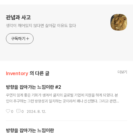
로그 정보
관념과 사고
생각이 깨어있지 않다면 살아갈 이유도 없다
구독하기
더보기
Inventory
의 다른 글
방향을 잡아가는 느낌이란 #2
글 내용
우연치 않게 좋은 기회가 생겨서 굴지의 글로벌 기업에 지원을 하게 되었다. 본
인이 추구하는 그런 방향성괴 일치하는 곳이라서 꽤나 신선했다. 그리고 관련된
글을 찾아보니.. 다른 사람들의 후기를 찾아보니 어떻게 준비하고 어떻게 했다
0
0
2024. 8. 12.
라는 글이 있었다. 뒤돌아보면 나는 무엇을 준비했는가? 라는 의문부터 들더라.
아무런 준비도 안되어 있었던걸까. 자괴감에 빠지기도 하고 그랬다. 하지만 그
럴 시간이 없다는 사실도 더불어 깨달았다. 지금부터라도 준비해야겠다. 관련된
방향을 잡아가는 느낌이란
자격증이라도 따야겠다. 자격증이 모든 것을 대변해 주지는 않는다. 하지만 적