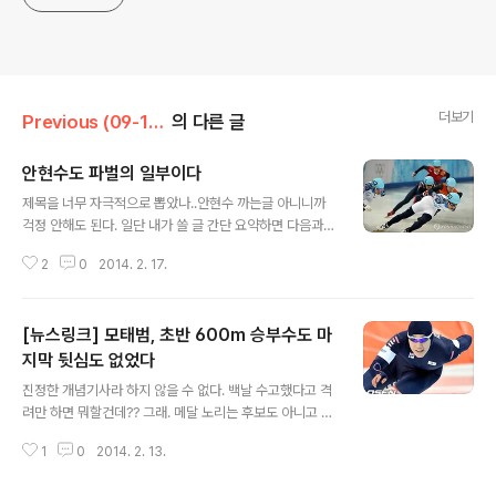
더보기
Previous (09-19)/News
의 다른 글
안현수도 파벌의 일부이다
글 내용
제목을 너무 자극적으로 뽑았나..안현수 까는글 아니니까
걱정 안해도 된다. 일단 내가 쓸 글 간단 요약하면 다음과
같다.빙상연맹을 까야 하는 이유는 파벌도 파벌이지만 그
2
0
2014. 2. 17.
이상의 행동을 까야 한다. 이게 내가 쓸 글 한줄요약이라 보
면됨. 사실. 안현수도 파벌이 있긴 있었음. 다들 알다시피.
한체대 또는 김기훈 라인이라 해야되려나. 하지만 파벌의
[뉴스링크] 모태범, 초반 600m 승부수도 마
일부이고 있다는것 자체가 문제는 아니다. 진짜 문제는 누
구 라인에 있느냐에 따라서 1. 선수공정이 불공정하고 2.
지막 뒷심도 없었다
글 내용
특정 선수에 대해서만 특혜를 주었다 는 것이다. 아니, 파벌
진정한 개념기사라 하지 않을 수 없다. 백날 수고했다고 격
이 있다 한들 공정하게만 하면 문제있어? 없잖슴. 다만. 안
려만 하면 뭐할건데?? 그래. 메달 노리는 후보도 아니고 참
현수도 파벌의 일부였기 때문에. 반대파 세력에 의해서 철
가에 의의를 두는 이규혁선수같으면 그건 진짜 격려해야
저히 배제당하고 무시당했다는것이 크다는것. 사실 논쟁거
1
0
2014. 2. 13.
돼. 하지만 밴쿠버 2위까지 했던 선수고 메달 노렸던 선수
리조차 안되지만, 빙상연맹..
가 아쉽게 4위나 5위도 아니고 12위를 했다는 것은 격려