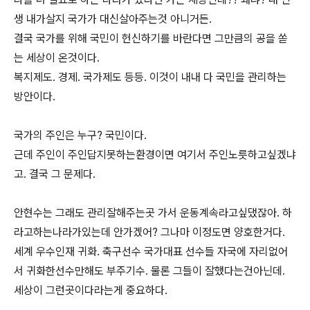
생 내가살지 국가가 대신살아주는것 아니거든.
결국 국가를 위해 국민이 헌신하기를 바란다면 그만큼의 공을 쏟
는 세상이 온것이다.
복지제도. 경제. 국가제도 등등. 이것이 내내 다 국민을 관리하는
방안이다.
국가의 주인은 누구? 국민이다.
근데 주인이 주인답지못하는환경이면 여기서 주인노릇하고싶겠냐
고. 결국 그 문제다.
안현수는 그래도 관리잘해주는곳 가서 운동계속라고싶댔잖아. 하
라고하는나라가있는데 안가겠어? 그나마 이정도면 양호한거다.
세계 우수인재 귀화. 축구선수 국가대표 선수들 자국에 자리없어
서 귀화한선수만해도 부주기수. 물론 그들이 잘했다는건아닌데.
세상이 그런곳이다라는게 중요하다.