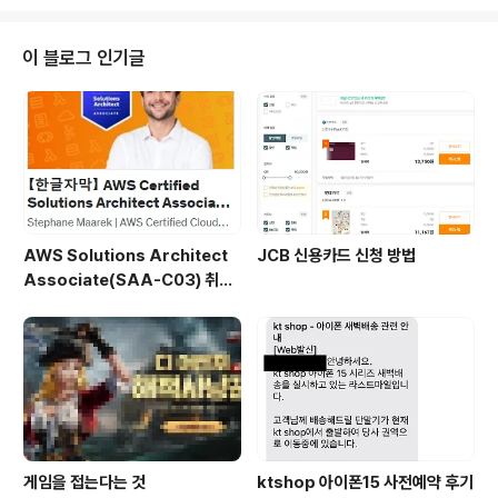
보다는 비판이 필요할 때다. 4년 동안 고생한 것을 무시한
것은 절대 아니다. 하지만 결과는 결과일 뿐이다. 그것도 1
2위라는 결과이다. 특히 기자가 쓴대로 600m 이후 뒤쳐
이 블로그 인기글
졌다는 것은 승부수나 뒷심이 부족한 과정이 있었기에 나
온 결과이다. 그렇기 때문에 비판할 것은 비판해야 한다. 선
수 본인도 정말 고생 많이했지만. 비판 받아들이고. 고칠 것
은 고치고. 더욱 자극받아서 다음번에는 더더욱 좋은 결과
만들어내길 바란다. 기자의..
AWS Solutions Architect
JCB 신용카드 신청 방법
Associate(SAA-C03) 취득
후기
게임을 접는다는 것
ktshop 아이폰15 사전예약 후기