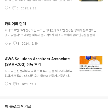
은 별도의 글로 따로 쓸 것이라 여기서 다룰 것은 아니고요.
1
0
2025. 2. 23.
환경의 변화에 따라 제 심경이 변화된 것과 관련된 별로 영
양가도 없는 글입니다. 하나도 거창한 내용이 아닙니다.요
약하자면, Android와 Apple 제품에 대한 심경의 변화
커리어의 단계
라.. 할까요? 정말 별 것도 아닌 내용이라는 것을 짐작할 수
글 내용
있을 것입니다. 핵심은 바로 이.. 맥북입니다. 여태까지는
지나고 보면 그리 정상적인 구조는 아니였다.하지만 정상을 향해서 몸부림치는
회사에서 사용했던 노트북이 전부 평범한 Windows 운영
것이 맞을지도? 대학원 때부터 돌이켜보자.왜 소프트웨어 공학 연구실을 들어
체제 노트북이였습니다.그런데 이번에 이직하면서 LG Gr
갔을까?아마 그때부터 설계하고 관리하고 운영하고 그런 것을 선호했기 때문은
am하고 맥북 프로 중에서 선택할 기회를 주었고, 저는 맥
6
3
2024. 12. 19.
아니였을까.대학원에서 죽어라고 개고생한건 맞지만, 어쨌든 당시 선호했던 것
북을 선택했습니다.맥을 한 번도 써본 적도 없는데도 불구
은 분명했다. IT 컨설팅 회사에서 3개월 인턴을 하다 떨어지긴 했지만,성적은
하고 말이죠. 왜 그랬을까..
꽤나 우수했다. 떨어진게 이변일 정도로.확실히 뭔가 관리 역량에서 기질이 보
AWS Solutions Architect Associate
였을 지도. 근데 아마 그 때의 낙방이 터닝포인트가 되었을 지도 모른다.사실 막
막했거든.그래서 벌어먹고 할 수 있는 곳이면 어디든 가자 그런 심산이였고. 그
(SAA-C03) 취득 후기
글 내용
리고 정규직으로 간 첫 회사에서는 전산관리를 하고 그런거였는데사실 당시에
저도 다른 분들처럼 자격증 취득 후기 글을 써 보게 되네요.
도 나는 소프트웨어 개발보다도 운영..
감회가 새롭습니다. 다른 후기 글하고 뻔하거나 같은 내용
이면 아마도 많은 분들께서 유용한 정보를 얻기는 힘들 것
3
2
2024. 12. 2.
같습니다.그래서 최대한 뻔할 뻔자의 글이 되지 않도록 써
볼게요. 추가로 벼락치기해서 몇 주만에 자격증을 따고 싶
은 분이라면, 이 글은 전혀 유용한 글이 아닐 수 있습니다.
몇 주만에 자격증 취득을 위한 분이라면.. 뒤로가기를 누르
시는 것을 권장합니다.Background자격증을 취득하려는
이 블로그 인기글