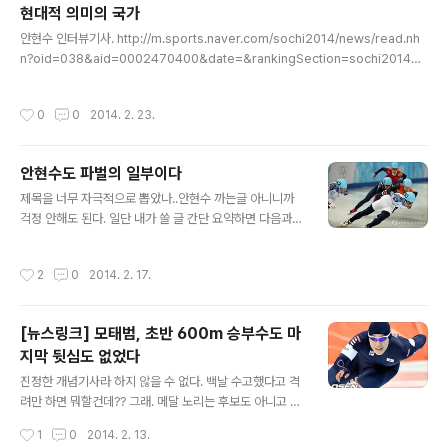
현대적 의미의 국가
공약조차 못지키는 새누리당이 이리도 잘났다고 득세하는데 이에 맞설 수 있는 강력
글 내용
한 힘을 가진 새정치를 추구하는 당은 필요하며, 안철수와 김한길이 ..
안현수 인터뷰기사. http://m.sports.naver.com/sochi2014/news/read.nh
n?oid=038&aid=0002470400&date=&rankingSection=sochi2014&t
ype=newsRanking 결국은 관리의 문제이다. 국가라는 것의 의미는 민족,종교,국
민성,이데올로기를 포함하여 구분된 가장 큰 집단이다. 그것이 절정으로 나타난 시기
작성시간
0
0
2014. 2. 23.
는 세계대전. 하지만 세계대전은 끝나고 기술과 과학의 시대가 도래하고. 국경을 초
월한 IT가 등장하면서 이제 국가라는 것은 과거의 틀을 그대로 유지하고는있으나 필
요에 따라서 자유롭게 움직일 수 있는 영역이 되었다. 결국 국가가 있기에 국민이 있
안현수도 파벌의 일부이다
는것도 맞지만, 특정 국민을 필요로 하고 원하는 나라가 있다면 그 또한 다른나라의
글 내용
국민이 될 ..
제목을 너무 자극적으로 뽑았나..안현수 까는글 아니니까
걱정 안해도 된다. 일단 내가 쓸 글 간단 요약하면 다음과
같다.빙상연맹을 까야 하는 이유는 파벌도 파벌이지만 그
이상의 행동을 까야 한다. 이게 내가 쓸 글 한줄요약이라 보
작성시간
2
0
2014. 2. 17.
면됨. 사실. 안현수도 파벌이 있긴 있었음. 다들 알다시피.
한체대 또는 김기훈 라인이라 해야되려나. 하지만 파벌의
일부이고 있다는것 자체가 문제는 아니다. 진짜 문제는 누
[뉴스링크] 모태범, 초반 600m 승부수도 마
구 라인에 있느냐에 따라서 1. 선수공정이 불공정하고 2.
지막 뒷심도 없었다
특정 선수에 대해서만 특혜를 주었다 는 것이다. 아니, 파벌
글 내용
이 있다 한들 공정하게만 하면 문제있어? 없잖슴. 다만. 안
진정한 개념기사라 하지 않을 수 없다. 백날 수고했다고 격
현수도 파벌의 일부였기 때문에. 반대파 세력에 의해서 철
려만 하면 뭐할건데?? 그래. 메달 노리는 후보도 아니고 참
저히 배제당하고 무시당했다는것이 크다는것. 사실 논쟁거
가에 의의를 두는 이규혁선수같으면 그건 진짜 격려해야
작성시간
1
0
2014. 2. 13.
리조차 안되지만, 빙상연맹..
돼. 하지만 밴쿠버 2위까지 했던 선수고 메달 노렸던 선수