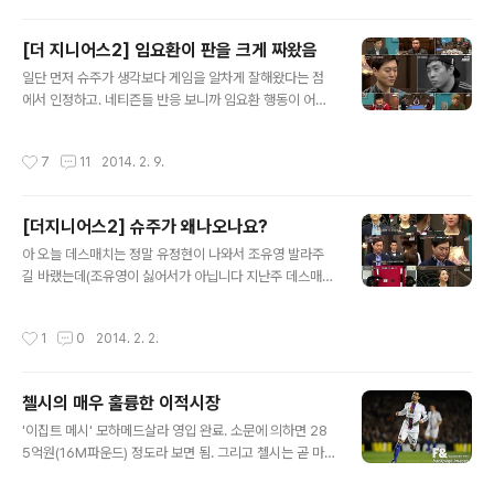
가 아쉽게 4위나 5위도 아니고 12위를 했다는 것은 격려
보다는 비판이 필요할 때다. 4년 동안 고생한 것을 무시한
[더 지니어스2] 임요환이 판을 크게 짜왔음
것은 절대 아니다. 하지만 결과는 결과일 뿐이다. 그것도 1
글 내용
일단 먼저 슈주가 생각보다 게임을 알차게 잘해왔다는 점
2위라는 결과이다. 특히 기자가 쓴대로 600m 이후 뒤쳐
에서 인정하고. 네티즌들 반응 보니까 임요환 행동이 어벙
졌다는 것은 승부수나 뒷심이 부족한 과정이 있었기에 나
하다 등등 의견이 많았었는데. 방송에서는 임요환이 유정
온 결과이다. 그렇기 때문에 비판할 것은 비판해야 한다. 선
현하고 연합하다가 안되니까 중간에 작전변경해서 이상민
수 본인도 정말 고생 많이했지만. 비판 받아들이고. 고칠 것
작성시간
7
11
2014. 2. 9.
한테붙었다인데 내가봤을때는 임요환이 처음부터 판을 다
은 고치고. 더욱 자극받아서 다음번에는 더더욱 좋은 결과
짜왔다는 생각이 듬. 1라운드: 임요환이 유정현과 연합. 2
만들어내길 바란다. 기자의..
라운드: 유정현과 연합이 틀어지자 이상민한테 가서 불징
[더지니어스2] 슈주가 왜나오나요?
을 얻고자 밀어주기 시도. 결국 이상민의 압도적인 우승. 여
글 내용
기까지가 방송에서 나온 임요환의 모습. 사실 그리 매끄럽
아 오늘 데스매치는 정말 유정현이 나와서 조유영 발라주
지는 않았음. 임요환이 어벙하게 대응하면서 유정현이 배
길 바랬는데(조유영이 싫어서가 아닙니다 지난주 데스매치
신하자 가는것으로 보여서. 하지만 임요환의 의도는 다른
이후로 유정현 팬이 돼서 그런겁니다) 역시나 갓정현이 조
데에 있었던 듯 보인다.1. 이상민을 견제하는 것은 사실상
유영 발라줘서 너무 통쾌했는데.. 슈주가 왠말이죠? 지니어
작성시간
1
0
2014. 2. 2.
이번회까지는 불가능. 2. 그렇다면 타겟은 유정현..
스에 관련된 다른글 보면 알겠지만 대중들 생각과는 다르
게 제가 의견을 제시해서 많은 댓글이 달리긴했다만. 게스
트로 슈주는.. 좀 아닌것 같네요 이건 분명 잘못됐네요 이번
첼시의 매우 훌륭한 이적시장
만큼은 저도 대중들과 뜻을 같이하겠습니다 ㅇㅇ
글 내용
'이집트 메시' 모하메드살라 영입 완료. 소문에 의하면 28
5억원(16M파운드) 정도라 보면 됨. 그리고 첼시는 곧 마
타를 맨유로 680억에 주고 팔듯. 이건 첼시에게 완전 득이