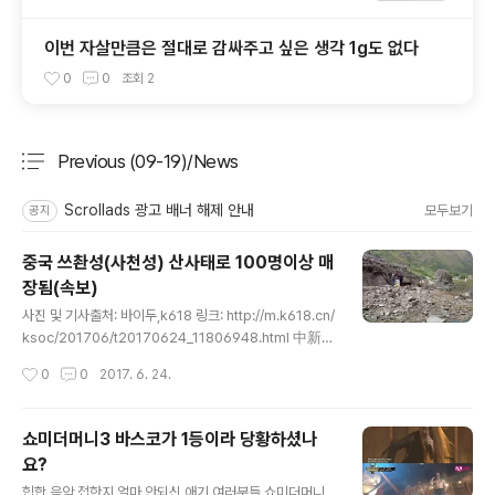
이번 자살만큼은 절대로 감싸주고 싶은 생각 1g도 없다
0
0
조회
2
Previous (09-19)/News
분류 전체보기
주요 글 목록
Scrollads 광고 배너 해제 안내
모두보기
공지
중국 쓰촨성(사천성) 산사태로 100명이상 매
장됨(속보)
글 내용
사진 및 기사출처: 바이두,k618 링크: http://m.k618.cn/
ksoc/201706/t20170624_11806948.html 中新网
6月24日电 据四川省茂县人民政府网站消息，201
작성시간
0
0
2017. 6. 24.
7年6月24日6时左右，茂县叠溪镇新磨村突发山
体高位垮塌，垮塌方量无法估算，河道堵塞2公
里，40余户100余人被掩埋。茂县县委、县政府紧
쇼미더머니3 바스코가 1등이라 당황하셨나
急启动Ⅰ级特大型地质灾害险情和灾情应急响应，
요?
已组织力量赶赴现场救援。后续有关情况将持续
글 내용
报道。 6월24일(오늘) 6시경 산이 갑자기무너지고 산사
힙합 음악 접한지 얼마 안되신 애기 여러분들.쇼미더머니