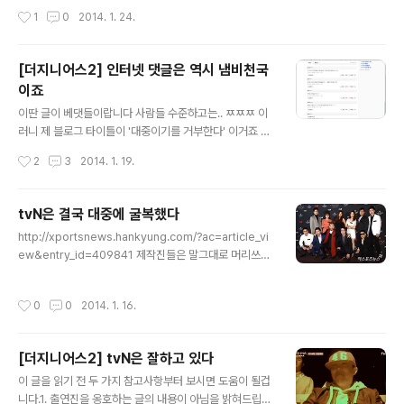
되는 이적시장임 ㅋㅋㅋㅋㅋㅋㅋㅋㅋㅋㅋㅋㅋㅋㅋㅋㅋㅋ
작성시간
1
0
2014. 1. 24.
1. 마타 대체자 영입 완료 2. 첼시는 돈이 많으나 FFP룰 위
반을 놓고 간당간당함. 이를 빗겨갈 수 있는 최고의 수단임
3. 어차피 마타는 백업이므로 첼시 전력에 차질도 없을뿐
[더지니어스2] 인터넷 댓글은 역시 냄비천국
더러 살라가 올해 마타만큼만 해도 대성공임 4. 리버풀하
이죠
고 링크가 강력하게 뜬 선수라는 점에서 경쟁팀과의 우위
글 내용
확보 5. 맨유 전력강화로 첼시에게 득이 됨. 왜냐? 첼시는
이딴 글이 베댓들이랍니다 사람들 수준하고는.. ㅉㅉㅉ 이
맨유와 2경기 다했는데 다른팀은 아직 안했거든 그러므로
러니 제 블로그 타이틀이 '대중이기를 거부한다' 이거죠 은
첼시팬으로서 맨유에 마타를 비싸게 팔고 대체자로 살라를
지원한테 안좋은 감정 있고 홍진호한테 좋은 감정 있다지
작성시간
2
3
2014. 1. 19.
영입한것은 손해볼게 전..
만 오늘은 전혀 아무 문제 없었는데 왜들 그러시는지?? 일
단 홍진호 탈락하면 안본다는 분들. 그건 그냥 개인 취향이
니까 그러려니 할게요. 이 부분에 대해서는 저도 태클을 걸
tvN은 결국 대중에 굴복했다
만한 어떠한 근거도 전혀 없으니 넘어갑니다. 그런데 오늘
글 내용
http://xportsnews.hankyung.com/?ac=article_vi
까인 주제가 딱 두가지였습니다. 1. 은지원은 데스매치에서
ew&entry_id=409841 제작진들은 말그대로 머리쓰는
왜 가넷이 0개인 홍진호를 뽑았나? 2. 은지원은 왜 인디언
배틀로얄식 TV프로를 만들려는 것이 근본 취지였다. 이유
홀덤을 운으로 이기려고 첫판부터 올인했나? 이 두가지가
는 아래 글과 댓글에도 나타나있다시피 제작진이 밝힌 프
까일만한 이유는 어디에도 전혀 없습니다. 이거는 그냥 개
작성시간
0
0
2014. 1. 16.
로그램 포맷과 룰 자체가 그러했기 때문이였고. 출연진들
인 취향의 차이다 생각의 차이다가 아니라 말 그대로 실질
이 잘했다는것은 당연히 아니다. 하지만 제작진의 제작의
적으로도 전혀 없습니다. 단지 ..
도에 걸맞는 적나라한 모습을 보여줬을 뿐이다. 어떻게 보
[더지니어스2] tvN은 잘하고 있다
면 제작진이 요구하는 프로그램 포멧에 맞게 출연자들은
글 내용
정말 잘 소화를 했다. 잘했다 못했다가 아닌 제작진의 의도
이 글을 읽기 전 두 가지 참고사항부터 보시면 도움이 될겁
내에서 수행했다는것을 언급하는 것이다. 제작진의 프로그
니다.1. 출연진을 옹호하는 글의 내용이 아님을 밝혀드립니