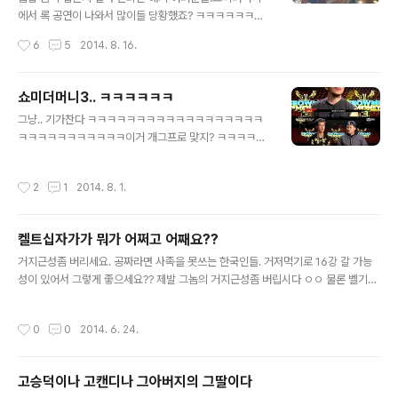
태가 발생해서 100명정도 매몰되었다합니다. 재난 긴급구
에서 록 공연이 나와서 많이들 당황했죠? ㅋㅋㅋㅋㅋㅋㅋ
조 들어가서 진행중이라 하네요 추가소식은 곧 나오겠지
ㅋㅋㅋㅋㅋㅋㅋ 힙합 음악을 일컬어서 랩으로 표현하는 사
작성시간
6
5
2014. 8. 16.
요. 대형재난이 자주일어나는데 부디 조금이라도 피해덜입
람들도 많고 실제로도 그렇게 정의되어있지만, 사실 랩은
길 바라겠습니다.
힙합음악을 대표하는 표현 방법일 뿐이다. 즉, 힙합이 가지
고 있는 그런 정신만 가지고 있다면 바스코처럼 락밴드 연
쇼미더머니3.. ㅋㅋㅋㅋㅋㅋ
주에 랩과 보컬을 해도 힙합이 될 수는 있다. 하지만 대중으
글 내용
그냥.. 기가찬다 ㅋㅋㅋㅋㅋㅋㅋㅋㅋㅋㅋㅋㅋㅋㅋㅋㅋㅋ
로부터는 큰 설득력은 없을 것이다.왜냐, 요즘 어린 세대들
ㅋㅋㅋㅋㅋㅋㅋㅋㅋㅋㅋ이거 개그프로 맞지? ㅋㅋㅋㅋㅋ
이 아는 힙합이라는 것은 아직까지는 그저 겉멋 잔뜩 들이
ㅋㅋㅋㅋㅋㅋㅋㅋㅋㅋㅋㅋㅋㅋㅋㅋㅋ 엠넷이 쇼미더머니
면서 욕이나 하는 것이 힙합 간지라고 생각하지, 저런 식으
만들면서 맘에 안들었던 점 1. 1:1배틀을 특정인 지명제로
로 록밴드에 랩하는 것을 힙합이라고 생각하지는 않기 때
작성시간
2
1
2014. 8. 1.
해서 실력자끼리 붙이고 좃밥끼리 붙인거 2. 그런 주제에
문이다. 난 오히려 겉멋만 들이면서 욕하는 랩하는게 힙합
패자부활전같은 장치 절대없음. 아 이번엔 있다 치자. 꼴랑
음악과는 훨씬 거리가 멀다고 보는데??? 음..
2명 ㅋ 3. 리허설까지 다 한 다음에 본 무대에서 노래 안부
켈트십자가가 뭐가 어쩌고 어째요??
르고 그냥 집으로 보낸거 (시즌2에 나왔었습니다, 이게 제
글 내용
일 황당하고 어이없었음) 4. 일단 많이 뽑게 만든다음에 프
거지근성좀 버리세요. 공짜라면 사족을 못쓰는 한국인들. 거저먹기로 16강 갈 가능
로듀서보고 막 떨어뜨리게 프로그램을 구성함 5. 준결승과
성이 있어서 그렇게 좋으세요?? 제발 그놈의 거지근성좀 버립시다 ㅇㅇ 물론 벨기에
결승을 하루에 몰아서 다해버린거(이것도 시즌2, 말도안되
를 이기게 된다면 강팀을 이겼다는 것에 대한 보상으로 16강을 얻을 수도 있고. 러시
는거지) 6. 오늘(7/31) 본선 전 무대를 완전 인기투표로 만
아 팬들의 몰지각한 행동으로 이에 대한 보상을 받는다는게 정당하지 않다는것도 아
작성시간
0
0
2014. 6. 24.
들어버린거 7. 어떤 유형의 오..
닙니다. 하지만.. 그런 것 없이도 16강진출을 이루어낸다면 더욱 기쁠 것이라는 생각
은 해볼 수 있지 않을까요? 축구 한경기정도 16강에서 더 보고싶은마음 잘압니다. 하
지만 쉽게 올라가는것보다 어렵게 올라가는것이 더욱 뿌듯하듯이. 고진감래를 꿈꾸
고승덕이나 고캔디나 그아버지의 그딸이다
며 좋은결과를 기대하는것이 좀 더 보기 좋을것 같습니다. 물론 승점삭감은 되기를
글 내용