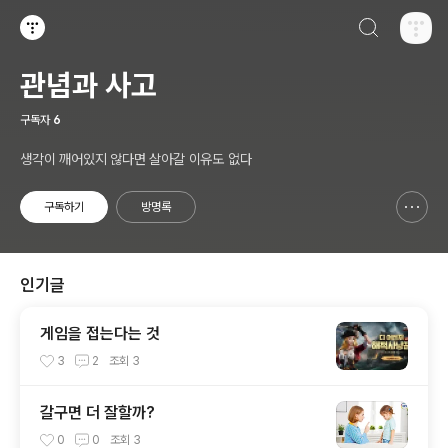
검색하기
티스토리
관념과 사고
구독자
6
생각이 깨어있지 않다면 살아갈 이유도 없다
구독하기
방명록
신고하기 레이어
열기
인기글
게임을 접는다는 것
3
2
조회
3
갈구면 더 잘할까?
0
0
조회
3