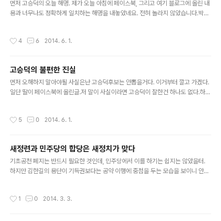
바라봅니다. 대한민국 16강이 아닌 인종우월주의에 대한 철퇴로써..
먼저 고승덕의 오늘 해명. 제가 오늘 아침에 페이스북, 그리고 여기 블로그에 올린 내
용과 너무나도 정확하게 일치하는 해명을 내놓았네요. 전혀 놀라지 않았습니다.박태
준일가와 박근혜 커넥션, 새누리당의 문용린 측면지원. 모든것이 맞아떨어졌기 때문
에 고승덕이 이런해명을 한 것은 매우 당연한 일이거든요. 당연한 것을 말했기 때문
작성시간
4
6
2014. 6. 1.
에 놀랠 이유도 없겠죠? 오늘 고승덕의 해명은 변명이라기 보다는 '공작정치' 자체가
앞뒤 정황을 보더라도 당연하다고 받아들여지기 때문에 단순히 사실만을 말한 것으
로밖에 안보입니다. 그런데 그 딸내미는 이걸 또 정면으로 또다시 반박을 하네요. 옳
고승덕의 불편한 진실
고 그르고를 떠나서 먼저 따져봅시다. 과연 옳은 행동일까요? 한두번도 아니고 고승
글 내용
덕이 한 말에 조목조목하면서 낙선을 위해서 저렇게 영향력을 행사하면..
먼저 오해하지 말아야될 사실은난 고승덕후보는 안뽑을거다. 이거부터 깔고 가겠다.
일단 딸이 페이스북에 올린글.저 말이 사실이라면 고승덕이 잘한건 하나도 없다.하지
만 박태준 전 회장 외손녀라는 빵빵한 가문 출신에 이혼한 가정의 딸이라는걸 감안한
다면 악의적으로 글을 쓴건 분명하다. 이것만은 생각해보자.누구네 집안이 더 잘나갔
작성시간
5
0
2014. 6. 1.
을까?이혼을했다면 포철에서 고승덕을 버린거다.그래서 어렸을때부터 저사람은 아
버지가 아니라고 교육받았을테고. 그런데 버린사람이 교육감한다고 하니까 가문에
서는 저사람 되지말라고 하라고 딸한테 시켰을가능성도 생각해봐야한다. 당연히 안
새정련과 민주당의 합당은 새정치가 맞다
할 이유가없지. 그래서 감정에 호소해서 뽑지말라고 그러는거다. 과연 고승덕은 딸한
글 내용
테 전화하기싫어서 안했을까?아니 못했을거다. 누가 더 파워가 있는데? 당연히 포스
기초공천 폐지는 반드시 필요한 것인데, 민주당에서 이를 하기는 쉽지는 않았을터.
코..
하지만 김한길의 용단이 기득권보다는 공약 이행에 중점을 두는 모습을 보이니 안철
수 또한 진정성을 받아들이지 않을수 있나. 그러므로 두 당이 생각을 같이하고 신당
을 만드는 것은 새정치가 맞다. 이건 진짜 잘된일이다. 안철수에 빌붙어서 뭔가 콩꼬
작성시간
1
0
2014. 3. 3.
물이라도 먹으려는 사람들을 떨쳐낼 수 있고, 진정으로 그와 생각을 같이할 사람들만
정당을 옮길 수 있으며, 민주당 또한 안철수와는 별개로 새로운 사람들과 같이하고자
하는 의지만 있다면 떨거지들을 다 청산할 수 있는 좋은 기회이기도 하다. 기본적인