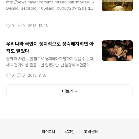
http://news.naver.com/main/read.nhn?mode=LS
D&mid=sec&oid=105&aid=0000020942&sid1=
001 화폐전쟁..중심세력들이 금은본위제에서 화폐제로 완
전 전환을 하기위해서영국에서는 대량의 금을 헐값에 팔아
작성시간
0
0
2013. 12. 11.
치웠다.그것을 계기로 더이상 금은 화폐로써의 가치를 가
지지 못하였다. 동전이라는 것은 은 또는 구리로 만들어진
저가형 화폐.하지만 이미 화폐가 만연화되고 가상화폐까지
우리나라 국민이 정치적으로 성숙해지려면 아
등장한마당에구리주화는 화폐로써의 기능을 점차 잃어가
직도 멀었다
기 마련. JP모건은 비트코인과 유사형태의 온라인 가상화
글 내용
폐 결제시스템에 대해 특허신청을 해 놓은 상태다. 가상화
솔까 저 사진 보면 참으로 통쾌하다고 말하지 않을 수 없다.
폐를 세력도 인정하겠다는 것인가? 앨런 그리스펀은 비트
내 예전에도 쓴 글을 보면 알겠지만, 난 분명히 북한군이 우
코인은 화폐로써의 가치가 없다고 언급을 했고버냉키는 효
리의 주적이자 이를 추종하는 자들은 절대로 용서해서는
작성시간
0
0
2013. 9. 8.
율적인 결제시스템이라 하..
안되고, 종북좌빨정당인 진보당 하는짓꺼리를 보면 민노당
시절부터 쟤들은 간첩이다라고 주구장창 말했다. 그렇기
때문에 저 빨갱이가 잡혀들어가는거 보면 속이 다 시원하
더보기
다 ㅋㅋㅋㅋㅋ 그런데 말이다..이번 사건으로 인해서 박근
혜 지지율이 60%가 넘고 새누리당 지지율이 45%에 육박
한다 하였다. 이게 왜??? 문재인이 대통령됐으면 종북좌빨
당 하는 짓꺼리 그냥 넘어갔을거라고?그랬을 지도 모르지..
하지만 이건 진짜 아니다. 현 민주당 대표인 김한길이 한 말
에 그 모든 이유가 한 문장으로 압축되어 있다.김한길 “국
의안내
티스토리
로그인
고객센터
정원이든 종북세력이든 맞서 싸울 ..