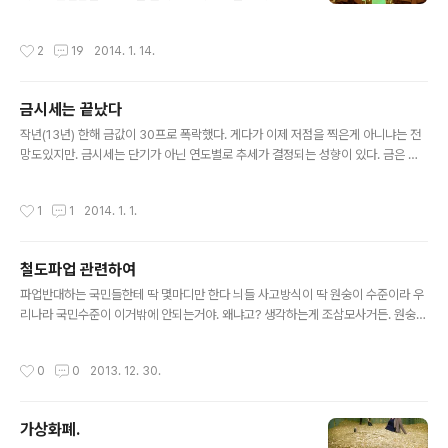
램 포맷이 옳다그르다를 구지 가릴 이유는 없다. 다른 일반
다. 2. 제작진을 비꼬는 글 또한 아닙니다. 제작진은 진짜로
프로그램과는 반대로 사회보다도 더욱 관대한 룰이 적용되
잘하는것이라는 것이 제 블로그의 내용입니다. 은지원이나
작성시간
2
19
2014. 1. 14.
어있고, 그것 자체..
이상민이나 조유영의 행동이나 언행이 올바르다라고 생각
하는건 아니다. 다만, 지니어스2가 지니어스1보다 보는 시
청자들이 급격히 늘어난 것은 사실이고, 우리나라 사람 정
금시세는 끝났다
서 상 대부분의 시청자라면 뭔가 동방예의지국의 사고에
글 내용
걸맞도록 평범하면서도 과정이 매끄럽고 선한 사람을 쉴드
작년(13년) 한해 금값이 30프로 폭락했다. 게다가 이제 저점을 찍은게 아니냐는 전
쳐주는 경향이 있다. 그런것까지는 이해한다. 그러다보니,
망도있지만. 금시세는 단기가 아닌 연도별로 추세가 결정되는 성향이 있다. 금은 화
지니어스 자체의 게임 방식이 좀 과하다 싶은 면이 보이면
폐가 등장하기 전 사실상의 현물가치를 결정하는 화폐수단이었지만.. 금융재벌들이
여지없이 '혐홍철' '혐지원' '혐유영' 등을 붙이면서 까는 성
화폐를 찍어내고 금을 헐값에 뿌림으로써 금본위제를 사실상 폐지시키긴했다. 그러
작성시간
1
1
2014. 1. 1.
향이 있다. 하지만 출연자 간의..
나 금에 대한 가치가 다시금 대두되면서 80년대 이후로 금의 가치가 부활하고 13년
째 활황을 누렸었다. 미국 양적완화로 화폐를 찍어내면 화폐가치는 그만큼 하락하는
법. 그런데 금의가치는 상승하는것이 아니라 더욱 하락하고 있다. 이것이 뜻하는것은
철도파업 관련하여
무엇일까? 단순하게 생각하면된다. 달러의 가치가 떨어지더라도 이를 그대로 놔두면
글 내용
금값이 오르니까 이를 인위적으로 누르는거다. 달러를 풀어버리면 미국 ..
파업반대하는 국민들한테 딱 몇마디만 한다 늬들 사고방식이 딱 원숭이 수준이라 우
리나라 국민수준이 이거밖에 안되는거야. 왜냐고? 생각하는게 조삼모사거든. 원숭이
하고 똑같다는거지. 먹이주는 사육사는 당연히 새누리당과 정부고. 국민이 무지해야
윗사람들은 자기멋대로 하기 쉬워진다는것 정도도 모르는건아니겠지 ㅋㅋㅋㅋㅋ
작성시간
0
0
2013. 12. 30.
가상화폐.
글 내용