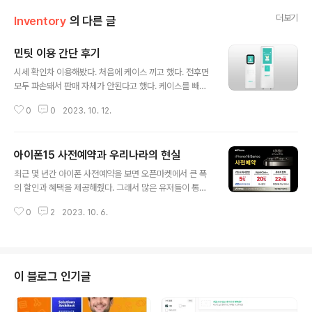
더보기
Inventory
의 다른 글
민팃 이용 간단 후기
글 내용
시세 확인차 이용해봤다. 처음에 케이스 끼고 했다. 전후면
모두 파손돼서 판매 자체가 안된다고 했다. 케이스를 빼라
는 문구는 없었다. 케이스를 빼고 했다. 액정보호필름을 제
0
0
2023. 10. 12.
거하라고 나와서 가격 측정이 불가능하단다. 몇일 뒤에 보
호필름을 제거하고 다시 갔다. 전면 손상이 하나도 없는데
심하게 훼손되었다고 한다. 그래서 저가로 나왔다. 도저히
아이폰15 사전예약과 우리나라의 현실
신뢰를 할 수 없었다. 다시는 이용하지 않는 것으로..
글 내용
최근 몇 년간 아이폰 사전예약을 보면 오픈마켓에서 큰 폭
의 할인과 혜택을 제공해줬다. 그래서 많은 유저들이 통신
사에서 알뜰폰으로 이동하였다. 실제로 아이폰은 보조금이
0
2
2023. 10. 6.
많지 않기 때문에 자급제+알뜰폰이 거의 공식처럼 여겨지
기도 했다. 물론 자급제+통신사가 나쁘다는 것은 아니다.
대리점, 판매점에서 진행하는 개통은 큰 혜택을 빌미삼아
고가의 요금제를 요구하였고 통신사에서 자체적으로 진행
하는 개통은 혜택이 상당히 적었기 때문이다. 그래서 자급
이 블로그 인기글
제+통신사로 하더라도 절대 손해가 아니였다. 이번에 아이
폰15가 출시되었다. 가격이 동결되었다. 사람들은 환호했