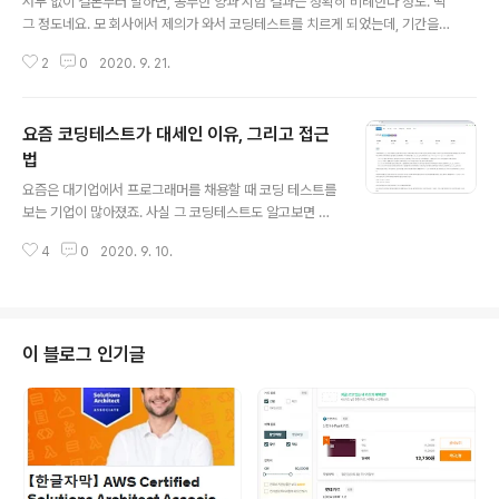
서두 없이 결론부터 말하면, 공부한 양과 시험 결과는 정확히 비례한다 정도. 딱
그 정도네요. 모 회사에서 제의가 와서 코딩테스트를 치르게 되었는데, 기간을
3주 주더라고요. 이전에 쓴 글에서도 언급했듯이, 기존에 코딩테스트나 그런것
2
0
2020. 9. 21.
을 사실 본 적은 없었습니다. 하지만 막상 공부하면서 코딩테스트가 왜 필요한
지에 대한 인식을 가질 수 있었고, 그로 인해서 3주 내내 거의 하루도 쉬지 않고
시간 날때마다 계속 공부도 하고 그랬습니다만. 딱 3주 공부한 결과만큼 나왔네
요즘 코딩테스트가 대세인 이유, 그리고 접근
요. 점수는 말하지 않겠습니다만, 그냥 요약하면 100% 통과된 문제도 있고, 테
스트 예제는 통과하였으나 100% 통과하지 못한 문제도 있었습니다. 사실 여러
법
글 내용
가지 참고 엄청 많이했어요. 프로그래머스, 백준, 코딜리티 등등 사이트와 그리
요즘은 대기업에서 프로그래머를 채용할 때 코딩 테스트를
고 책까지..
보는 기업이 많아졌죠. 사실 그 코딩테스트도 알고보면 알
고리즘 기반의 문제 해결능력을 보는겁니다. 왜 알고리즘
4
0
2020. 9. 10.
코딩테스트를 할까요. 문제 해결능력을 보기 위해서일까
요. 원론적으로 보면 그게 맞긴 합니다. 하지만 진짜 이유는
시대가 변했기 때문입니다. 예전만 해도 프로그래밍을 하
려면 그냥 언어 배우고 코드만 짜면 장땡이였습니다. 사실
수학 몰라도 옛날에는 프로그래밍 하는데 전혀 문제 없었
이 블로그 인기글
습니다. input -> process -> output 이것만 내면 됩니
다. 대표적인 예를 들까요. IT가 대세였던 때가 언제였죠?
요즘 말고요. 바로 2000년대 초반입니다. 그 때 인터넷이
라는 것이 들어서면서 가장 많이 했던게 뭐였죠. 웹 프로그
래밍이였습니다. 홈..