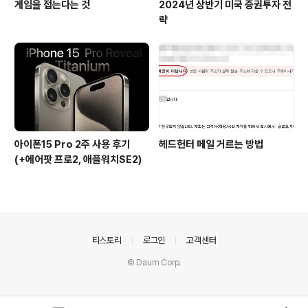
게임을 접는다는 것
2024년 상반기 미국 증권투자 전
략
아이폰15 Pro 2주 사용 후기
헤드헌터 메일 거르는 방법
(+에어팟 프로2, 애플워치SE2)
의안내
티스토리
로그인
고객센터
© Daum Corp.