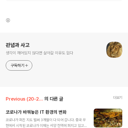
(새창열림)
로그 정보
관념과 사고
생각이 깨어있지 않다면 살아갈 이유도 없다
구독하기
더보기
Previous (20-22)/IT
의 다른 글
코로나가 바꿔놓은 IT 환경의 변화
글 내용
코로나가 퍼진 지도 벌써 3개월이 다 되어 갑니다. 중국 우
한에서 시작된 코로나가 이제는 서양 전역에 퍼지고 있고,