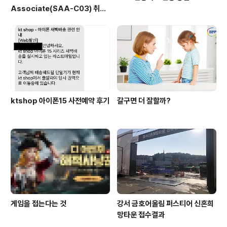
Associate(SAA-C03) 취득
후기
ktshop 아이폰15 사전예약 후기
갈구면 더 잘할까?
게임을 접는다는 것
강서 금호어울림 퍼스티어 신혼희
망타운 접수결과