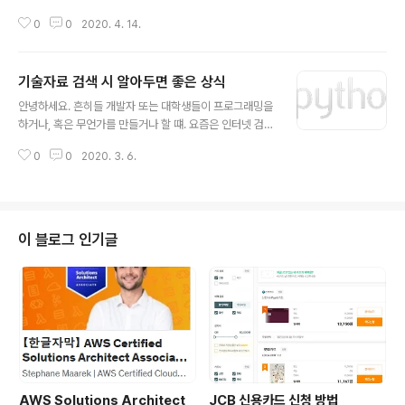
반면 우리나라는 많이 잦아들고 있습니다. 하지만 그럼에
0
0
2020. 4. 14.
도 불구하고 당연히 조심해야 하겠죠. IT로 인해서 세상은
이미 많이 바뀌었습니다. 4차 산업혁명이 대두되면서 첨단
산업시대에 양방향 통신, Cloud화 된 환경 등등. 이루어
기술자료 검색 시 알아두면 좋은 상식
말할 수도 없을 정도로 많은 것이 변화해 가고 있는데요. 이
글 내용
번 코로나는 이러한 IT 환경을 더욱 가속화시킬 수 있는 계
안녕하세요. 흔히들 개발자 또는 대학생들이 프로그래밍을
기가 되었지 싶습니다. https://news.joins.com/articl
하거나, 혹은 무언가를 만들거나 할 떄. 요즘은 인터넷 검색
e/23732634 [팩플]"코로나19로 신기술 실험장 열렸
하면 다 나오니까 이제 그걸 토대로 참고하면서 만들고 하
다"…중국 IT기업들 왜 바빠졌지? 사람 대신 물건을 배달해
0
0
2020. 3. 6.
는 경우가 많죠. 혹은 책을 구매하거나요. 물론 예전만큼은
주는 배달 로봇, 행인들 중 체온이 비정상적으로 높은 ..
많이 사 보는 편은 아니지만. 그래서 제가 집필한 책이 잘
안팔리는 것일 지도 모르겠네요(물론 핑계입니다) 아무튼.
기술자료 검색이 엄청 중요한 시대가 되었습니다. 예전같
으면 자기가 가지고 있는 노하우나 지식이 있으면 그걸 그
이 블로그 인기글
냥 아무한테도 알리지 않거나, 혹은 내부 공개만 하고 외부
에 공유하지 않거나. 그런데 오픈소스 커뮤니티가 활성화
되면서 이제는 자기가 개발한 소스를 자유롭게 올리고. 그
것을 토대로 또 다른 좋은 소스가 개발되기도 하고. 사실 P
ython이 나온 지 30년이 다..
AWS Solutions Architect
JCB 신용카드 신청 방법