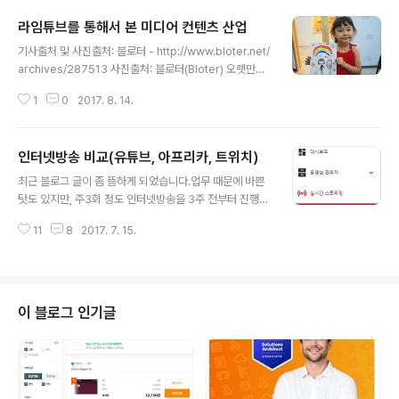
일주일 정도를 그..
성행하고 있다. 아동보호단체인 세이브더칠드런에서는 이
라임튜브를 통해서 본 미디어 컨텐츠 산업
러한 키즈 채널을 운영하는 사람들에 대한 고발을 진행하
글 내용
고 있다. 아이들이 유튜브 컨텐츠의 주제가 되는 것 자체는
기사출처 및 사진출처: 블로터 - http://www.bloter.net/
아무런 문제가 없습니다. 하지만 그저 수익만을 위해서, 아
archives/287513 사진출처: 블로터(Bloter) 오랫만에
이들 정서에 안좋은 영향을 미칠 수 있는 행동을 방송 컨텐
블로터에 있는 기사 하나 발췌해 봅니다.(물론 기사 내용을
츠로 제작하고 내보낸다는 것은 결코 올바른 방법이 될 수
1
0
2017. 8. 14.
그대로 쓰기만 하는 블로그 글은 전혀 아닙니다) 기사 내용
없습니다. 이 부분이 기사 내용을 요약한 부분으로 볼 수 있
을 요약하면,라임이 아버지가 유튜브를 통한 수익창출 사
겠네요. 기사 내에서는 라임튜브 대..
업을 시작하게 되었고, 딸아이하고 웃고 떠들고 하는 모습
인터넷방송 비교(유튜브, 아프리카, 트위치)
을 같이 방송촬영을 하다가 또래 아이들에게 폭발적인 인
글 내용
기를 끌게 되기 시작하였답니다. 그러면서 기사 본문에서
최근 블로그 글이 좀 뜸하게 되었습니다.업무 때문에 바쁜
는 라임튜브가 인기를 끌게 된 비결을 크게 세가지를 꼽게
탓도 있지만, 주3회 정도 인터넷방송을 3주 전부터 진행했
되었는데요. 1. 아이들의 대체심리를 공략하라 (1인칭 시
기 때문입니다. 인터넷방송을 하면서 회사일을 하고, 블로
점)2. 아이들이 원하는 것을 찍자3. 부모님도 인지도를 얻
11
8
2017. 7. 15.
그까지 병행을 한다는 것은 참 쉬운 일은 아닙니다.하지만
을 수 있도록 하자 기사 내용은 여기까지입니다. 사진출처:
온라인 컨텐츠와 관련하여 1인 미디어를 준비하고 있는 저
역시..
에게는 여러 가지 시도이자 기회가 될 수도 있다는 생각을
했습니다. 그런 점에서 현재 하고 있는 게임을 주제로 하는
방송을 시작하게 되었고, 어느덧 3주라는 시간도 흘렀습니
이 블로그 인기글
다. 2017/06/18 - [Marketing/IT Marketing] - '1인
미디어 시대' - (1) 팟캐스트2017/06/18 - [Marketing/
IT Marketing] - '1인 미디어 시대' - (2) 유튜브(Youtub
e)2017/06/1..