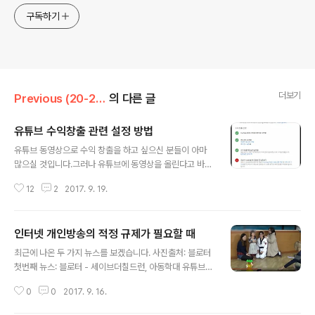
구독하기
더보기
Previous (20-22)/Broadcasting
의 다른 글
유튜브 수익창출 관련 설정 방법
글 내용
유튜브 동영상으로 수익 창출을 하고 싶으신 분들이 아마
많으실 것입니다.그러나 유튜브에 동영상을 올린다고 바로
수익이 나거나 하지는 않습니다. 유튜브를 통해서 수익을
12
2
2017. 9. 19.
얻기 위해서는 두가지 방법이 있습니다. 1. Google Ads
ense 계정과 Youtube를 연결2. Youtube 전체 동영상
조회수가 10,000을 넘어야 함 1만이 넘지 않으면 다음과
인터넷 개인방송의 적정 규제가 필요할 때
같이 수익창출이 불가능한 법이죠. 그리하여, 몇 개월 간의
글 내용
노력 끝에 드디어 1만을 넘겼습니다!1만을 넘기면 유튜브
최근에 나온 두 가지 뉴스를 보겠습니다. 사진출처: 블로터
에서는 자동으로 수익창출을 위한 애드센스 연결을 진행
첫번째 뉴스: 블로터 - 세이브더칠드런, 아동학대 유튜브
및 검토하고, 검토 결과가 나오면 다음과 같이 나타납니다.
키즈 채널 고발 간단내용 요약을 하자면 다음과 같이 요약
그런데, 수익 창출이 가능해졌다고 거기서 끝나는 것이 아
0
0
2017. 9. 16.
가능합니다. 어른들이 유튜브 등 동영상 수익을 극대화하
닙니다. 앞으로가 중요합니다.수익 창출이 가능해진 채로
기 위해서 자신의 아이를 놀래키고 이용하는 등의 방송이