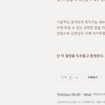
기본적인 공약조차 못지키는 새
이에 맞설 수 있는 강력한 힘을 
안철수와 김한길이 이에 의기투합
난 이 결정을 두손들고 환영한다.
1
구독하기
'
Previous (09-19)
>
News
' 카테고리
고승덕이나 고캔디나 그아버지의 그딸이