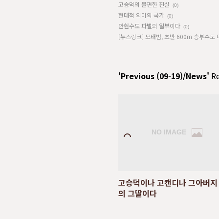
고승덕의 불편한 진실
(0)
현대적 의미의 국가
(0)
안현수도 파벌의 일부이다
(0)
[뉴스링크] 모태범, 초반 600m 승부수도
'Previous (09-19)/News'
Re
고승덕이나 고캔디나 그아버지
의 그딸이다