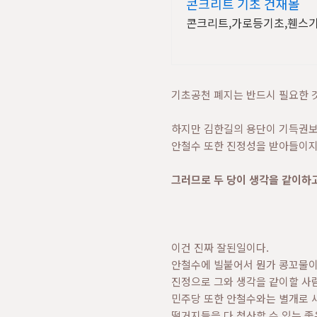
콘크리트 기초 건재몰
콘크리트,가로등기초,휀스기
기초공천 폐지는 반드시 필요한 
하지만 김한길의 용단이 기득권보
안철수 또한 진정성을 받아들이지
그러므로 두 당이 생각을 같이하고
이건 진짜 잘된일이다.
안철수에 빌붙어서 뭔가 콩꼬물이
진정으로 그와 생각을 같이할 사람
민주당 또한 안철수와는 별개로 
떨거지들을 다 청산할 수 있는 좋