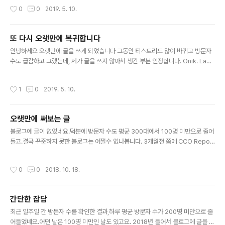
로그 컨셉을 여러 가지 다양한 주제로 선보였는데, 기술 블로그로 나아가고자 Onik
작성시간
0
0
2019. 5. 10.
Lab.에 모든 역량을 집중해서 제공해 드리도록 하겠습니다. 그와 더불어, 여러 가지
다양한 주제의 글은 네이버 블로그에서 집중해서 올릴 에정이니 더불어 많은 사랑 바
라겠습니다. (http://blog.naver.com/windrngel) 감사합니다.
또 다시 오랫만에 복귀합니다
글 내용
안녕하세요 오랫만에 글을 쓰게 되었습니다 그동안 티스토리도 많이 바뀌고 방문자
수도 급감하고 그랬는데, 제가 글을 쓰지 않아서 생긴 부분 인정합니다. Onik. Lab
카테고리의 AWS - Python Django 와 관련된 내용을 바탕으로 해서 이번에 새로
신간 기술서적을 출간할 예정입니다. 8개월이라는 기간 동안 출판사와 게약을 맺고
작성시간
1
0
2019. 5. 10.
집필을 하다 보니까 블로그 활동도 거의 전무하게 되었네요. 게다가 바로 아래 글인
"한국마케팅아카테미"라는 사기는 아니지만 유사 업체에 말려들어서 여기 블로그에
소홀했던 것도 있고요. 책 출간이 완료되면 기존에 관련된 게시물은 출판사쪽으로 저
오랫만에 써보는 글
작권이 이양되므로 삭제할 예정입니다. 다만 길고 긴(?) 집필을 완료했기 때문에, 앞
글 내용
으로는 블로그에 다시 게시물을 작성할 여력이 생..
블로그에 글이 없었네요.덕분에 방문자 수도 평균 300대에서 100명 미만으로 줄어
들고.결국 꾸준하지 못한 블로그는 어쩔수 없나봅니다. 3개월전 쯤에 CCO Reposi
tory라는 홈페이지를 오픈했습니다.그러나 4일 전에 문을 닫았습니다.이유는 유지
비 때문이겠죠. AWS에서 매달매다 서비스 이용료를 청구합니다.비록 Free Tier이
작성시간
0
0
2018. 10. 18.
긴 하지만, 그 기준치를 초과했기 때문입니다. 어쩔수 없는법이죠.그래서 매달 약 $5
0 이상씩을 지불하면서 운영하는 것이 글쎄요. 자원봉사하는것도 아니고. 어렵습니
다.심지어 제 홈페이지 운영을 위해서 방문자에게 스폰을 요구할 수도 없는 법이고.
간단한 잡담
유튜브 방송도 중단한 상태입니다. 인기가 많지도 않은 게임 컨텐츠를 가지고 방송하
글 내용
는 것이 무슨 의미가 있을까 싶어서 말이죠.대신 유튜..
최근 일주일 간 방문자 수를 확인한 결과,하루 평균 방문자 수가 200명 미만으로 줄
어들었네요.어떤 날은 100명 미만인 날도 있고요. 2018년 들어서 블로그에 글을 자