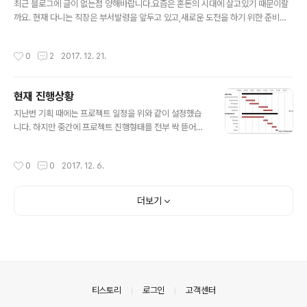
준비하였으나,여러 가지 제반 사정이 ..
최근 블로그에 글이 없는점 양해바랍니다.요즘은 혼돈의 시대에 살고있기 때문이랄
까요. 현재 다니는 직장은 부서발령을 앞두고 있고,새로운 도전을 하기 위한 준비는
그것대로 해 나가고는 있지만, 그 외 다른 여러가지 일들이 겹쳐서 시간이 좀 걸릴것
같습니다. 당초 계획했던 게임개발은 진행중입니다.다만 서버 구축에 있어서 집중해
작성시간
0
2
2017. 12. 21.
서 할 수 있는 환경이 안되다보니 시간이 좀 걸릴뿐. 1차 프로토타입 기획서는 이미
작성을 끝냈습니다.서버구축이 완료되면 그때부터는 진행할 예정입니다. 최근 이사
준비를 하고있습니다. 어디로 이사갈지도 알아봐야 하고.나름대로 바쁘네요. 여러가
현재 진행상황
지 상황이 겹쳐서 진행하려는게 여의치는 않지만, 게을리하지는 않겠습니다.조금 상
글 내용
황이 안정되면 다시 좋은글로 제공해드리도록 하겠습니다. 감사합니다.
지난번 기획 때에는 프로젝트 일정을 위와 같이 설정했습
니다. 하지만 중간에 프로젝트 진행형태를 전부 싹 뜯어고
치기로 해서 사실상 다시 처음부터 시작하게 되었습니다.
프로젝트 진행 일정을 수정한 이유는 주어진 일정 내로 못
작성시간
0
0
2017. 12. 6.
할 것 같아서는 아닙니다.1. 기본 환경 설정이 전제되어야
하는 부분2. 기능 단위 Prototype 개발이 두가지에 초점
을 두었기 때문입니다. 즉 기획/개발 방향의 변경이라고 봐
더보기
야 되겠죠. 이전 간트 차트와 비교했을 때는 더욱 복잡하게
보이지만, 실제로는 엄청 단순해졌습니다.변경점은 다음과
같습니다. 1. Server/DB Setting을 최우선으로 함미리
일부분 개발한 다음에 Server/DB를 연동하게 된다면 처
음부터 다시 개발해야 할 위험성이 상존합니다.이를 사전
에 미리 방지하고자..
의안내
티스토리
로그인
고객센터