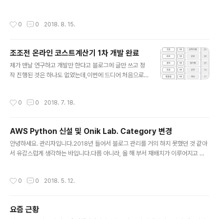
주 올리지는 못해도 방문자수는 주기적으로 체크를 했었는데,200명 미만은 아마 처
음이 아닐까 싶네요. 말 그대로 자주 올리지 못하기 때문일까요.제 스스로의 책임이
작성시간
0
0
2018. 8. 15.
겠죠. 사실 시간이 없어서 글을 못 올리는것이 맞긴 합니다.예전같으면 게을러서 글
도 안쓴다 그러지만, 지금은 그것이 아니라 굉장히 바쁘게 여러가지를 하기 때문이거
든요.광복절에도 집에서 코딩하면서 현재 웹 애플리케이션을 개발하는데 매진 중입
조조전 온라인 코스트계산기 1차 개발 완료
니다. 최근에 올렸던 게시물 중에서 CCO Repository를 신규 출시했다고 하였습
글 내용
니다.관련해서 기능개선 작업이 계속해서 진행중이고, 예전과..
제가 맨날 연구하고 개발만 한다고 블로그에 글만 쓰고 정
작 진행된 것은 하나도 없었는데,이번에 드디어 처음으로
성과물이 하나 나왔습니다. http://caocao.kr 조조전 온
라인 코스트 계산기입니다. 개발 프로그래밍 프레임워크:
작성시간
0
0
2018. 7. 18.
Django 1.9개발 프로그래밍 언어: Python 2.7Databas
e: MySQL 5.6웹 서버: Amazon Web Service Elasti
cbeanstalk개발 서버 Instance: Amazon Web Servi
AWS Python 신설 및 Onik Lab. Category 변경
ce - Amazon Linux Instance도메인: hosting.kr 을
글 내용
통해서 도메인 보유 후 AWS Route 53 에서 Web Host
안녕하세요. 관리자입니다.2018년 들어서 블로그 관리를 거의 하지 못했던 것 같아
ing 기존에는 Django에서 웹 개발하는 몇몇 샘플 게시물
서 유감스럽게 생각하는 바입니다.다름 아니라, 올 해 부서 재배치가 이루어지고 집
만 올렸었는데, 개발 과정과 관련된 글도 정리해서 ..
도 이사를 갔었던 관계로 정신없이 살아왔었습니다.이에 따라 블로그 관리 또한 소홀
히 했던 측면도 분명히 있었습니다. 올해 초의 여러 가지 과도기를 겪고 다시 블로그
작성시간
0
0
2018. 5. 12.
운영을 하고자 합니다.이번에 다룰 분야는 AWS의 Python입니다.궁극적인 목표는
AWS 에서 Python Web Server를 가동하고, 이에 맞는 웹 프로그래밍을 해보고
자 하는 것입니다. 기존 진행되었던 연구는 크게R 프로그래밍, Machine Learnin
요즘 근황
g, 게임 개발 및 기획 등이 있었습니다만,게임 개발 및 기획은 거창한 목표를 가지고
글 내용