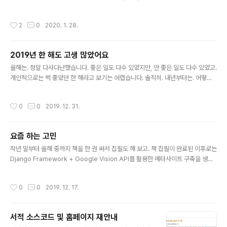
면 그게 최상입니다. 그런데 뽑아주지를 않습니다. 이를테
사도 준비중인데 순탄치가 않아서 정신이 없네요.여러가지 개인사 때문에 블로그에
면 이런 식입니다. 물론 눈높이를 낮추면 이직을 할 수는 있
글을 쓸 겨를이 없습니다.게다가 집에서는 육아도 해야 하고요. 회사에서는 여러가지
작성시간
2
0
2020. 1. 28.
습니다. 실제로 ..
준비중이라 역시 많이 바쁜 편입니다.개인적으로 공부도 여러가지 하고 있어서 해당
자료를 블로그에 올리면서 정리해야 하는데잘 안되고 있네요. 제가 게을러서 블로그
관리를 소홀히 한 것이 아니라,제가 너무 바빠서 블로그 관리를 소홀히 했나 봅니다.
2019년 한 해도 고생 많았어요
그래도 책 관련해서 질의응답은 성실히 하려고 하고 있습니다.바쁜 와중에도 꼭 해야
글 내용
할 것은 해야죠. 설날이 지났네요.이제 또 바쁜 하루가 진..
올해는. 정말 다사다난했습니다. 좋은 일도 다수 있었지만, 안 좋은 일도 다수 있었고.
개인적으로는 썩 좋았던 한 해라고 보기는 어렵습니다. 솔직히. 내년부터는. 어떻게
해야 할까요. 사실 많은 고민이 됩니다만, 그저 열심히 살아야 되겠죠. 2020년이 되
었으니 '내년부터는 뭐뭐 하고 뭐 하고 잘해야지~'라는 말은 사실 아무 의미도 없습
작성시간
0
0
2019. 12. 31.
니다. 그냥 뭔가 해야되겠다 싶으면 지금 당장부터 하는게 맞는 것이고. '새해라서 뭘
하겠다'라고 하는거 치고 제대로 이루어지는걸 한번도 본 적 없습니다. 의미부여 할
시간에 그냥 당장 하세요. 그러므로 저는 2020년엔 새롭게 뭘 하겠다라는 건 당연
요즘 하는 고민
히 없습니다. 다만 목표를 정한다는 것은 조금 다른 이야기가 될 수 있겠죠. 2020년
글 내용
부터 무언가를 시작하는 것도 계획성을 ..
작년 말부터 올해 중까지 책을 한 권 써서 집필도 해 보고. 책 집필이 완료된 이후로는
Django Framework + Google Vision API를 활용한 메타사이트 구축을 생각
도 했었습니다. 그러다가 어느 순간부터인가 구축 설계까지는 했으나 개발이 전면 중
단된 상태입니다. 최근에 개인적으로 여러 가지 일이 있었습니다. 말 그대로 개인적
작성시간
0
0
2019. 12. 17.
인 일이라 언급은 않겠습니다. 다만 개인적인 것과는 별개로 또 한 가지 느낀 바가 있
기도 했습니다. 요즘 나오는 기술 트렌드 동향이나 그런 것을 면밀히 분석해 보고, 관
련된 개발 프레임워크 등도 살펴보자면 제가 해야 할 분야가 무엇인지에 대해서 다시
서적 소스코드 및 홈페이지 재안내
한번 고민을 해 볼만도 합니다. 물론 Python-Django를 몇 년 전부터 시간 날 때마
글 내용