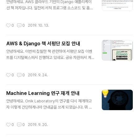
다 꾸준히 공부하고 정리도..
안녕하세요. AWS 클라우드 기반의 Django 애플리케이
션 책 저자입니다. 일전에 서적 프로그램 소스코드 및 홈페
이지 관련 안내를 드린 바 있었는데, 내용이 변경된 부분이
많아서 다시 올립니다. PART 3 예제 프로그램 소스코드 h
작성시간
0
0
2019. 10. 13.
ttps://github.com/Amanokaze/awsdjango-book
s Amanokaze/awsdjango-books AWS 클라우드
기반의 Django 웹 애플리케이션 서적 소스코드입니다. C
AWS & Django 책 서평단 모집 안내
ontribute to Amanokaze/awsdjango-books dev
글 내용
elopment by creating an account on GitHub. gith
안녕하세요. 이번에 집필한 책 관련하여 서평단 모집 이벤
ub.com ※ Github로 이관하였습니다. 예제 프로그램 홈
트를 디지털북스에서 진행하고 있네요. 공유 차원에서 게
페이지: 없습니다. 본 책에서는 http://www.aw..
시물을 올려드리니 관심있으신 분은 지원 부탁드릴게요.
감사합니다. https://www.facebook.com/gaeraeco
작성시간
0
0
2019. 9. 24.
m/posts/2415314978589910/ 보안 확인 필요 메뉴
를 열려면 alt + / 키 조합을 누르세요 www.facebook.c
om
Machine Learning 연구 재개 안내
글 내용
안녕하세요. Onik Laboratory의 연구를 다시 재개하고
자 이렇게 간단하게나마 안내글을 쓰게 되었습니다. 뭐 연
구소여봤자 어차피 그냥 저 혼자서 공부하고 블로그에 정
리해서 올리는 수준이긴 합니다만, 하나라도 알아간다는
작성시간
0
0
2019. 9. 20.
것은 분명 제 노하우를 향상시킬 수 있다는 점에서 긍정적
이라고 생각합니다. 특히 작년에는 Django와 관련된 개인
적인 연구를 진행하고 이를 게시물에 올리다가 출판사의