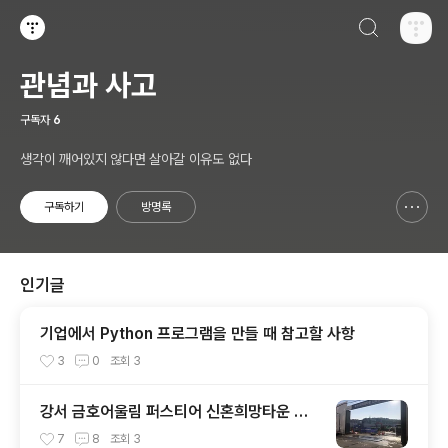
검색하기
티스토리
관념과 사고
구독자
6
생각이 깨어있지 않다면 살아갈 이유도 없다
구독하기
방명록
신고하기 레이어
열기
인기글
기업에서 Python 프로그램을 만들 때 참고할 사항
3
0
조회
3
강서 금호어울림 퍼스티어 신혼희망타운 접
수결과
7
8
조회
3