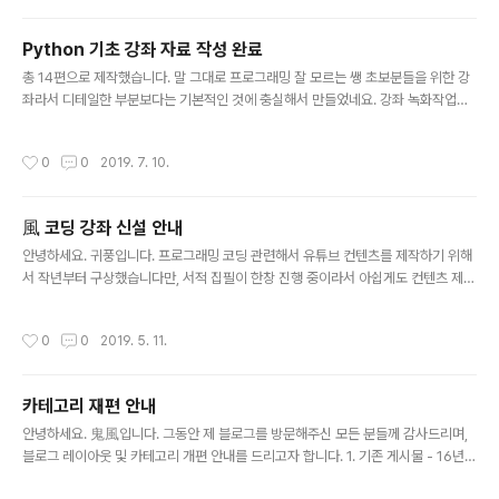
애플리케이션 카테고리명: Books - AWS & Django 관
련 자료는 해당 카테고리에 올릴 예정이니 많은 사랑 바랍
Python 기초 강좌 자료 작성 완료
니다. AWS 클라우드 기반의 Django 웹 애플리케이션 국
글 내용
총 14편으로 제작했습니다. 말 그대로 프로그래밍 잘 모르는 쌩 초보분들을 위한 강
내도서 저자 : 신성진 출판 : 디지털북스 2019.09.10 상세
좌라서 디테일한 부분보다는 기본적인 것에 충실해서 만들었네요. 강좌 녹화작업까
보기
지 완료하면 유튜브에 일괄 등록하겠습니다. 혹시나 궁금하신 분들 계신다면 아래 링
크로 들어가서 제 채널 보신 후 '구독' 눌러주시면 되겠습니다. 지금 채널에는 게임 영
작성시간
0
0
2019. 7. 10.
상 위주로 올라와 있지만, 차후 강좌 영상 등록이 완료되면 본격적으로 강좌용 채널
로 거듭날 예정이니 참고하시기 바랍니다. http://www.youtube.com/c/Onikaz
e Onikaze www.youtube.com 감사합니다.
風 코딩 강좌 신설 안내
글 내용
안녕하세요. 귀풍입니다. 프로그래밍 코딩 관련해서 유튜브 컨텐츠를 제작하기 위해
서 작년부터 구상했습니다만, 서적 집필이 한창 진행 중이라서 아쉽게도 컨텐츠 제작
을 하지 못했습니다. 하지만 드디어 서적 초안 집필을 얼마 전에 완료한 관계로, 기존
에 계획했던 유튜브 컨텐츠를 제작해서 배포하고자 합니다. 컨텐츠 명은 '風코딩'입
작성시간
0
0
2019. 5. 11.
니다. 다름아닌 제 닉네임인 '鬼風'의 글자를 딴 코딩이고요. 다른 프로그래밍 강좌
관련 컨텐츠와는 차별화를 주기 위한 주제로 선보이도록 하겠습니다. 진짜 프로그래
밍이 아무나 할 수 없는 어려운 영역이 아닌, 소위 누구나 할 수 있다라는 부분에 최대
카테고리 재편 안내
한 집중해서 제공하도록 하겠습니다. 유튜브 컨텐츠는 시리즈 형태로 제공될 예정이
글 내용
며, 일단 현재까지 생각해 놓은 주제는 결정되면 아래에 올리겠..
안녕하세요. 鬼風입니다. 그동안 제 블로그를 방문해주신 모든 분들께 감사드리며,
블로그 레이아웃 및 카테고리 개편 안내를 드리고자 합니다. 1. 기존 게시물 - 16년~
18년 게시물로 일괄 이동 2. Onik Lab.: 종료된 연구 제외한 현재 연구 분야 유지 블