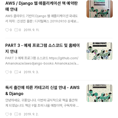
AWS / Django 웹 애플리케이션 책 예약판
제의가 들어와서 이번에 책도 집필하게 되었다는 점에서,
매 안내
개인적인 공부의 수준에서 그친 것은 아니라는 것을 다시
글 내용
한번 깨달았습니다. 차후에도 이러한 개인적인 연구를 통
AWS 클라우드 기반의 Django 웹 애플리케이션 국내도
해서 여러 가지 정보를 공유하다 보면 위와 같이 책을 집필
서 저자 : 신성진 출판 : 디지털북스 2019.09.10 상세보기
하는 것을 포함해서 여러 가지 다양한 일도 할 수 있다는 점
https://www.facebook.com/ithinkbook/photos/
작성시간
0
0
2019. 9. 11.
에서는 역시 긍정적으로 보셔도 되지 않..
a.683027968406465/3221921964517040/?ty
pe=3&theater 디지털북스 [예약판매] 책이 나왔습니다!
🎉 - [YES24] https://bit.ly/2luMmtl [교보문고] http
PART 3 - 예제 프로그램 소스코드 및 홈페이
s://bit.ly/2keDDv3 [알라딘] https://bit.ly/2kttTNk
지 안내
[인터파크] https://bit.ly/2kskVQC #AWS #아마존 #
글 내용
아마존웹서비스 #클라우드... www.facebook.com 안
PART 3 예제 프로그램 소스코드 https://github.com/
녕하세요. 드디어 책이 나왔습니다. 이 블로그는 제 IT 관련
Amanokaze/awsdjango-books Amanokaze/aw
개인 블로그로..
sdjango-books AWS 클라우드 기반의 Django 웹 애
작성시간
0
4
2019. 9. 3.
플리케이션 서적 소스코드입니다. Contribute to Aman
okaze/awsdjango-books development by crea
ting an account on GitHub. github.com ※ Github
독서 출간에 따른 카테고리 신설 안내 - AWS
로 이관하였습니다. 참고 바랍니다. (2019/10/11 수정) 홈
& Django
페이지 https://www.awsdjangoboard.com Main w
글 내용
ww.awsdjangoboard.com 본 책에서는 http 프로토
안녕하세요. 귀풍입니다. 이번에 공식적으로 책을 출간하
콜을 사용한 홈페이지이지만, 다음 글에 추가 보완을 해서
게 되었습니다. 책은 9월 초에 나올 예정이며, 구독자와 소
HTTPS 프로토콜로 홈페..
통할 수 있도록 블로그 내에 카테고리를 신설하였으니 참
작성시간
0
0
2019. 9. 2.
고 바랍니다. 책 제목: AWS 클라우드 기반의 Django 웹