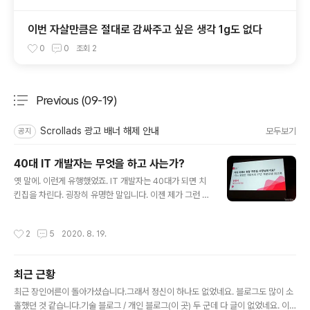
이번 자살만큼은 절대로 감싸주고 싶은 생각 1g도 없다
0
0
조회
2
Previous (09-19)
분류 전체보기
주요 글 목록
Scrollads 광고 배너 해제 안내
모두보기
공지
40대 IT 개발자는 무엇을 하고 사는가?
글 내용
옛 말에. 이런게 유행했었죠. IT 개발자는 40대가 되면 치
킨집을 차린다. 굉장히 유명한 말입니다. 이젠 제가 그런 시
기가 되어 갑니다. 미래에 대해서 고민을 해 봅니다. 30대
를 헛살았다 그런건 이미 지나간 일이니까 집어치운다고
작성시간
2
5
2020. 8. 19.
치더라도, 앞으로 어떻게 살아야 하는가? 계속 개발을 해야
할까요. IT 전문가로서 도약하면서 스페셜리스트가 되어야
할까요. 물론 그러고 싶습니다. 하지만 현실은 여의치 않네
최근 근황
요. 현재 직장에서 짤릴 가능성은 지극히 낮지만, 까놓고 말
글 내용
하면 회사의 미래가 안보입니다. 그렇다고 40대가 되어서
최근 장인어른이 돌아가셨습니다.그래서 정신이 하나도 없었네요. 블로그도 많이 소
다른 직장으로 이직을 해서 IT 개발을 한다? 그럴 수 있으
홀했던 것 같습니다.기술 블로그 / 개인 블로그(이 곳) 두 군데 다 글이 없었네요. 이