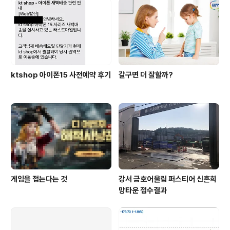
ktshop 아이폰15 사전예약 후기
갈구면 더 잘할까?
게임을 접는다는 것
강서 금호어울림 퍼스티어 신혼희
망타운 접수결과