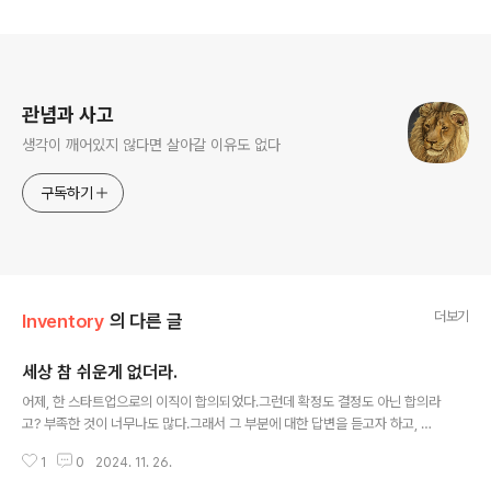
로그 정보
관념과 사고
생각이 깨어있지 않다면 살아갈 이유도 없다
구독하기
더보기
Inventory
의 다른 글
세상 참 쉬운게 없더라.
글 내용
어제, 한 스타트업으로의 이직이 합의되었다.그런데 확정도 결정도 아닌 합의라
고? 부족한 것이 너무나도 많다.그래서 그 부분에 대한 답변을 듣고자 하고, 아
직 연락은 안 온 상태.그런데 잘 안 될 것 같다. 느낌이 그렇다.반대로 모든 것에
1
0
2024. 11. 26.
대한 답변이 완료된다면야 뭐. 문제 없는거고. 내가 하고 싶은 일을 마음껏 펼칠
수 있고, 좋은 기회가 될 수 있을 것이라는 것과는 별개로정말 기본적인 부분이