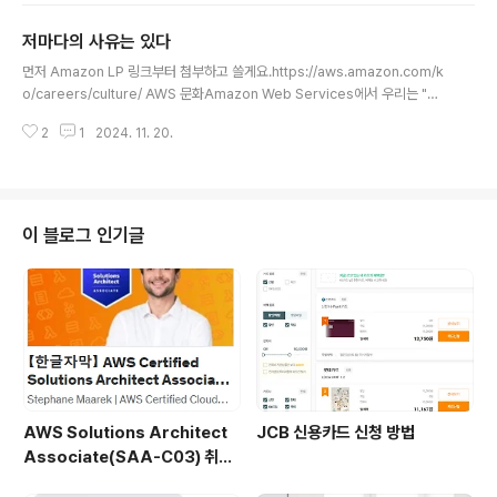
다. 그게 준수되지 않는다면 곤란한 상황이 맞다. 와이프한테 제일 처음에 이야
저마다의 사유는 있다
기하고 갑론을박이 오가는 과정에서여러 가지 내가 놓친 것이 많았다는 생각이
글 내용
들어서 그것에 대한 체크는 반드시 필요한 사항.이래서 무슨 일이 생기면 가족
먼저 Amazon LP 링크부터 첨부하고 쓸게요.https://aws.amazon.com/k
한테 먼저 이야기하는게 맞는가보다. 내가 던질 질문은 다음과 같다.현재 투자
o/careers/culture/ AWS 문화Amazon Web Services에서 우리는 "유
라운드가 어떻..
별나다"고 불리는 데 개의치 않습니다. AWS에는 AWS만의 방식이 있습니다.
2
1
2024. 11. 20.
우리는 고객에게 집착하고, 복잡한 것을 단순화하는 데서 아름다움을 발견하며,
인정받지aws.amazon.com 이 문서를 첨부하는 이유는, 올바른 기업문화에
대한 기준으로 많이 사용하기에 첨부하게 되었습니다. 여기에서 언급할 만한 내
용 중 몇 가지를 들면 다음과 같습니다.창조하고 간소화하라생각의 폭을 넓혀라
신속하게 판단하고 행동해라신뢰를 쌓아라결과를 내야 한다그리고 이 중에서
이 블로그 인기글
몇 마디 문장을 꺼내볼게요.리더는 우리가 새로운 일에 도전할 때 꽤 ..
AWS Solutions Architect
JCB 신용카드 신청 방법
Associate(SAA-C03) 취득
후기