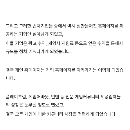
그리고 그러한 벤처기업들 중에서 역시 잘만들어진 홈페이지를 제
공하는 기업만 살아남게 되었고,
이들 기업은 광고 수익, 게임사 지원료 등으로 얻은 수익을 통해서
규모를 점차 키워나가게 되었습니다.
결국 개인 홈페이지는 기업 홈페이지를 따라가기는 어렵게 되었습
니다.
플레이포럼, 게임어바웃, 인벤 등 전문 게임커뮤니티 제공업체들
의 성장은 눈부실 정도로 빨랐고,
결국 모든 게임에 대한 커뮤니티 시장을 점령하게 되었습니다.