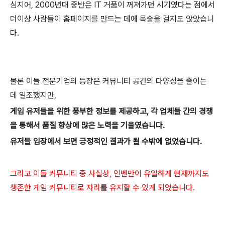
심지어, 2000년대 중반은 IT 거품이 꺼져가던 시기였다는 점에서
더이상 사람들이 홈페이지를 만드는 데에 목숨을 걸지도 않았습니
다.
물론 이들 전문기업의 등장은 커뮤니티 공간의 다양성을 줄이는
데 일조했지만,
게임 유저들을 위한 풍부한 정보를 제공하고, 각 업체들 간의 경쟁
을 통해서 품질 향상에 많은 노력을 기울였습니다.
유저들 입장에서 보면 긍정적인 결과가 될 수밖에 없었습니다.
그리고 이들 커뮤니티 중 사실상, 인벤만이 유일하게 현재까지도
생존한 게임 커뮤니티로 자리를 유지할 수 있게 되었습니다.