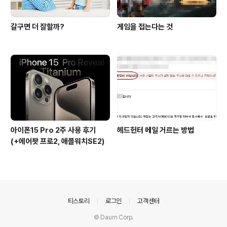
갈구면 더 잘할까?
게임을 접는다는 것
아이폰15 Pro 2주 사용 후기
헤드헌터 메일 거르는 방법
(+에어팟 프로2, 애플워치SE2)
의안내
티스토리
로그인
고객센터
© Daum Corp.