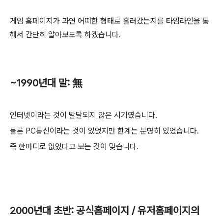
게임 홈페이지가 과연 어떠한 형태로 흘러갔는지를 타임라인을 통
해서 간단히 알아보도록 하겠습니다.
~1990년대 말: 無
인터넷이라는 것이 발달되지 않은 시기였습니다.
물론 PC통신이라는 것이 있었지만 한계는 분명히 있었습니다.
즉 한마디로 없었다고 보는 것이 맞습니다.
2000년대 초반: 공식홈페이지 / 유저홈페이지의