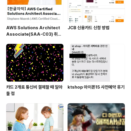
면 아마존 AWS서버에 대한 ..
AWS Solutions Architect
JCB 신용카드 신청 방법
Associate(SAA-C03) 취득
후기
카드 2개로 통신비 결제할 때 알아
ktshop 아이폰15 사전예약 후기
둘 점