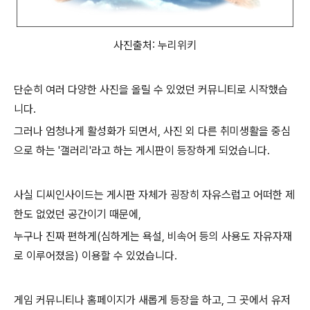
사진출처: 누리위키
단순히 여러 다양한 사진을 올릴 수 있었던 커뮤니티로 시작했습
니다.
그러나 엄청나게 활성화가 되면서, 사진 외 다른 취미생활을 중심
으로 하는 '갤러리'라고 하는 게시판이 등장하게 되었습니다.
사실 디씨인사이드는 게시판 자체가 굉장히 자유스럽고 어떠한 제
한도 없었던 공간이기 때문에,
누구나 진짜 편하게(심하게는 욕설, 비속어 등의 사용도 자유자재
로 이루어졌음) 이용할 수 있었습니다.
게임 커뮤니티나 홈페이지가 새롭게 등장을 하고, 그 곳에서 유저