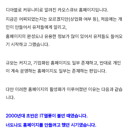
디아블로 커뮤니티로 알려진 카오스큐브 홈페이지입니다.
지금은 어찌되었는지는 모르겠지만(상업화 여부 등), 처음에는 개
인이 만들어서 유저들에게 알리고,
홈페이지의 완성도나 유용한 정보가 많이 있어서 유저들도 들어오
기 시작하고 그랬습니다.
규모는 커지고, 기업화된 홈페이지도 일부 존재하고, 반대로 개인
이 계속 운영하는 홈페이지도 일부는 존재하는 편입니다.
다만 이러한 홈페이지의 활성화가 이루어졌던 이유는 다음과 같습
니다.
2000년대 초반은 IT열풍이 불던 때였습니다.
너도나도 홈페이지를 만들려고 했던 시기였습니다.