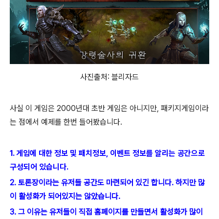
사진출처: 블리자드
사실 이 게임은 2000년대 초반 게임은 아니지만, 패키지게임이라
는 점에서 예제를 한번 들어봤습니다.
1. 게임에 대한 정보 및 패치정보, 이벤트 정보를 알리는 공간으로
구성되어 있습니다.
2. 토론장이라는 유저들 공간도 마련되어 있긴 합니다. 하지만 많
이 활성화가 되어있지는 않았습니다.
3. 그 이유는 유저들이 직접 홈페이지를 만들면서 활성화가 많이