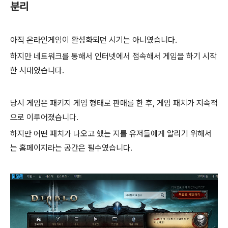
분리
아직 온라인게임이 활성화되던 시기는 아니였습니다.
하지만 네트워크를 통해서 인터넷에서 접속해서 게임을 하기 시작
한 시대였습니다.
당시 게임은 패키지 게임 형태로 판매를 한 후, 게임 패치가 지속적
으로 이루어졌습니다.
하지만 어떤 패치가 나오고 했는 지를 유저들에게 알리기 위해서
는 홈페이지라는 공간은 필수였습니다.